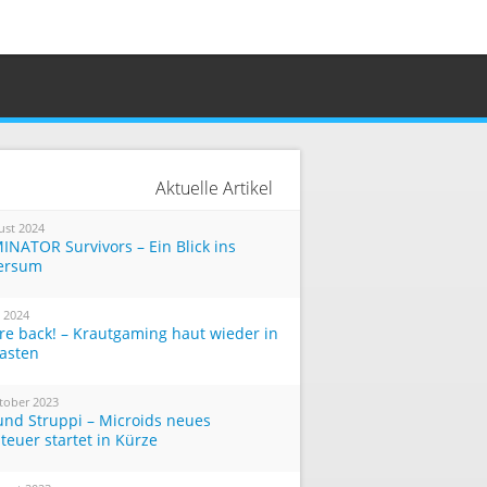
Aktuelle Artikel
ust 2024
INATOR Survivors – Ein Blick ins
ersum
i 2024
re back! – Krautgaming haut wieder in
Tasten
tober 2023
und Struppi – Microids neues
teuer startet in Kürze