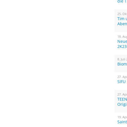
die 
25. Ok
Tim 
Aben
18. Au
Neue
2K23
8. Juli
Biom
27. Ap
SIFU
27. Ap
TEEN
Orig
19. Ap
Sain