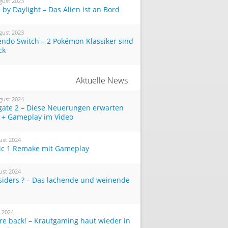
gust 2023
by Daylight – Das Alien ist an Bord
gust 2023
endo Switch – 2 Pokémon Klassiker sind
ck
Aktuelle News
gust 2024
tgate 2 – Diese Neuerungen erwarten
 + Gameplay im Video
ust 2024
ic 1 Remake mit Gameplay
ust 2024
siders ? – Das lachende und weinende
i 2024
re back! – Krautgaming haut wieder in