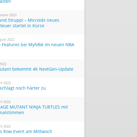
Tasten
tober 2023
und Struppi – Microids neues
teuer startet in Kürze
gust 2022
 Features bei MyNBA im neuen NBA
 2022
utant bekommt 4K NextGen-Update
ril 2022
 schlägt noch härter zu
ril 2022
AGE MUTANT NINJA TURTLES mit
inalstimmen
ril 2022
ts Row Event am Mittwoch