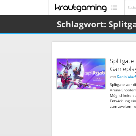
Schlagwort: Splitg
Splitgate
Gameplay
von
Daniel Mac
Splitgate war d
Arena-Shootern 
Möglichkeiten b
Entwicklung ein
zum zweiten Tei