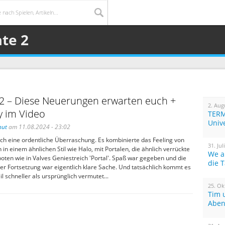
ate 2
 2 – Diese Neuerungen erwarten euch +
2. Aug
 im Video
TERM
Univ
hut
am 11.08.2024 - 23:02
ich eine ordentliche Überraschung. Es kombinierte das Feeling von
31. Jul
in einem ähnlichen Stil wie Halo, mit Portalen, die ähnlich verrückte
We a
oten wie in Valves Geniestreich 'Portal'. Spaß war gegeben und die
die 
er Fortsetzung war eigentlich klare Sache. Und tatsächlich kommt es
l schneller als ursprünglich vermutet...
25. Ok
Tim 
Aben