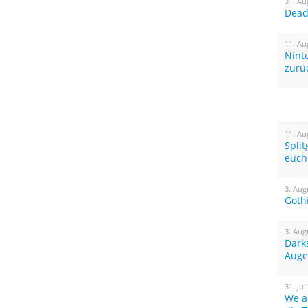
31. Au
Dead 
11. Au
Nint
zurü
11. Au
Spli
euch
3. Aug
Goth
3. Aug
Dark
Auge
31. Jul
We a