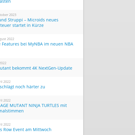
Tasten
tober 2023
und Struppi – Microids neues
teuer startet in Kürze
gust 2022
 Features bei MyNBA im neuen NBA
 2022
utant bekommt 4K NextGen-Update
ril 2022
 schlägt noch härter zu
ril 2022
AGE MUTANT NINJA TURTLES mit
inalstimmen
ril 2022
ts Row Event am Mittwoch