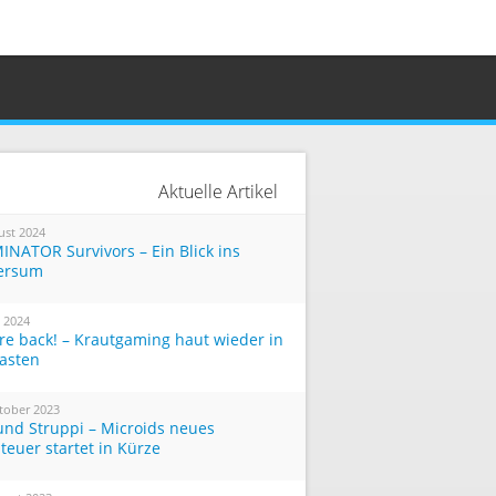
Aktuelle Artikel
ust 2024
INATOR Survivors – Ein Blick ins
ersum
i 2024
re back! – Krautgaming haut wieder in
Tasten
tober 2023
und Struppi – Microids neues
teuer startet in Kürze