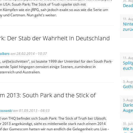
31. Au
 USA: South Park: The Stick of Truth spielte sich mit
Dead 
n Kämpfen wie ein jRPG, sah jedoch exakt so aus wie die Serie um
ny und Cartman. Nun geht's weiter.
11. Au
Nint
zurü
k: Der Stab der Wahrheit in Deutschland
olbers
am 28.02.2014 - 10:37
11. Au
, un(be)schnitten", so lautete 1999 der Untertitel für den South Park-
Spli
ende Spiel hingegen zensiert einige Szenen, zumindest in
euch
terreich und Australien.
3. Aug
Goth
 2013: South Park and the Stick of
3. Aug
Dark
Auge
Ossowski
am 01.09.2013 - 08:33
l von THQ befindet sich South Park: The Stick of Truth bei Ubisoft.
r 2013 angekündigt, sieht es mittlerweile stark nach einem 2014
31. Jul
We a
uf der Gamescom hatten wir nun endlich die Gelegenheit uns Live -