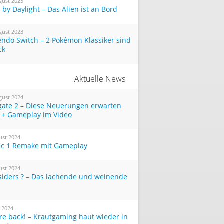
gust 2023
by Daylight – Das Alien ist an Bord
gust 2023
endo Switch – 2 Pokémon Klassiker sind
ck
Aktuelle News
gust 2024
tgate 2 – Diese Neuerungen erwarten
 + Gameplay im Video
ust 2024
ic 1 Remake mit Gameplay
ust 2024
siders ? – Das lachende und weinende
i 2024
re back! – Krautgaming haut wieder in