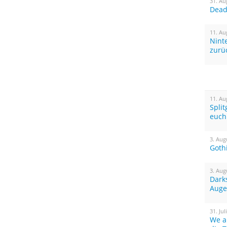
31. Au
Dead 
11. Au
Nint
zurü
11. Au
Spli
euch
3. Aug
Goth
3. Aug
Dark
Auge
31. Jul
We a