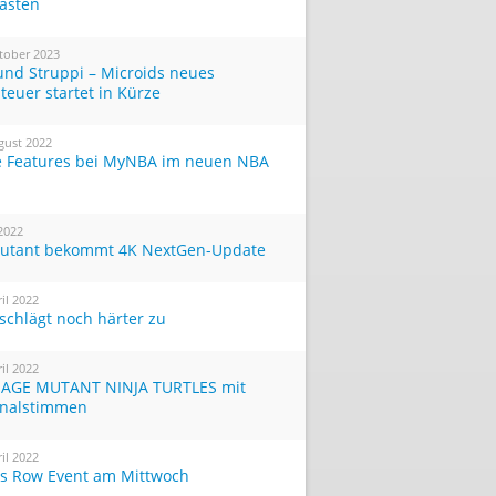
Tasten
tober 2023
und Struppi – Microids neues
teuer startet in Kürze
gust 2022
 Features bei MyNBA im neuen NBA
 2022
utant bekommt 4K NextGen-Update
ril 2022
 schlägt noch härter zu
ril 2022
AGE MUTANT NINJA TURTLES mit
inalstimmen
ril 2022
ts Row Event am Mittwoch