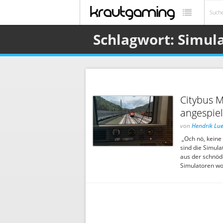
Schlagwort: Simul
Citybus 
angespiel
von
Hendrik Lu
„Och nö, keine 
sind die Simula
aus der schnöd
Simulatoren wo