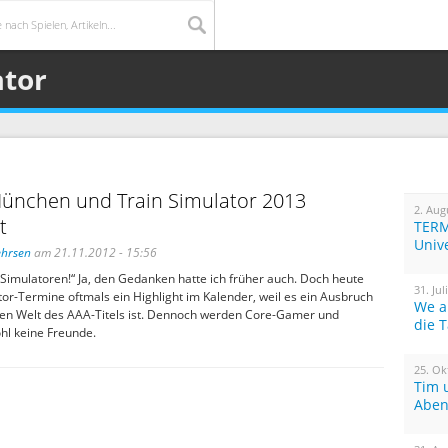
ator
München und Train Simulator 2013
2. Aug
t
TERM
Univ
ehrsen
am 21.11.2012 - 15:56
Simulatoren!“ Ja, den Gedanken hatte ich früher auch. Doch heute
31. Jul
tor-Termine oftmals ein Highlight im Kalender, weil es ein Ausbruch
We a
en Welt des AAA-Titels ist. Dennoch werden Core-Gamer und
die 
hl keine Freunde.
25. Ok
Tim 
Aben