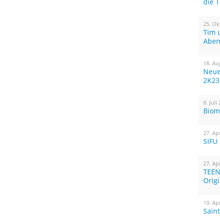
die 
25. Ok
Tim 
Aben
18. Au
Neue
2K23
8. Juli
Biom
27. Ap
SIFU
27. Ap
TEEN
Orig
19. Ap
Sain