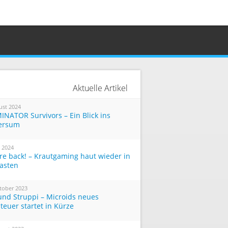
Aktuelle Artikel
ust 2024
INATOR Survivors – Ein Blick ins
ersum
i 2024
re back! – Krautgaming haut wieder in
Tasten
tober 2023
und Struppi – Microids neues
teuer startet in Kürze