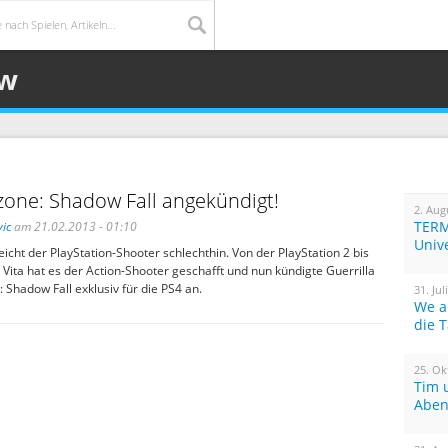
ow
lzone: Shadow Fall angekündigt!
2. Aug
TERM
ic
am 21.02.2013 - 01:10
Univ
lleicht der PlayStation-Shooter schlechthin. Von der PlayStation 2 bis
 Vita hat es der Action-Shooter geschafft und nun kündigte Guerrilla
 Shadow Fall exklusiv für die PS4 an.
31. Jul
We a
die 
25. Ok
Tim 
Aben