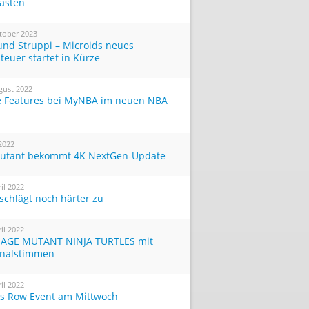
Tasten
tober 2023
und Struppi – Microids neues
teuer startet in Kürze
gust 2022
 Features bei MyNBA im neuen NBA
 2022
utant bekommt 4K NextGen-Update
ril 2022
 schlägt noch härter zu
ril 2022
AGE MUTANT NINJA TURTLES mit
inalstimmen
ril 2022
ts Row Event am Mittwoch