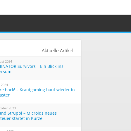
Aktuelle Artikel
ust 2024
INATOR Survivors – Ein Blick ins
ersum
i 2024
re back! – Krautgaming haut wieder in
Tasten
tober 2023
und Struppi – Microids neues
teuer startet in Kürze