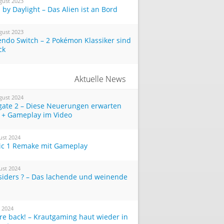
gust 2023
by Daylight – Das Alien ist an Bord
gust 2023
endo Switch – 2 Pokémon Klassiker sind
ck
Aktuelle News
gust 2024
tgate 2 – Diese Neuerungen erwarten
 + Gameplay im Video
ust 2024
ic 1 Remake mit Gameplay
ust 2024
siders ? – Das lachende und weinende
i 2024
re back! – Krautgaming haut wieder in