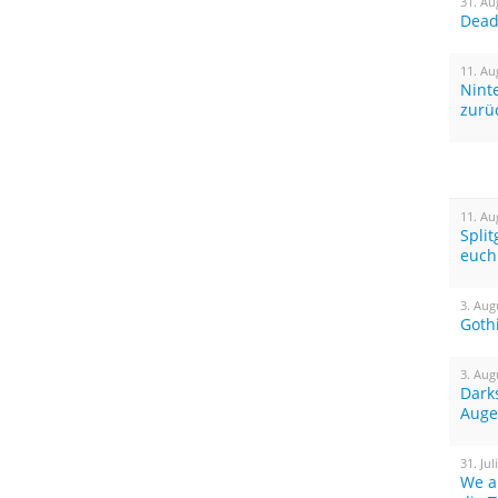
31. Au
Dead 
11. Au
Nint
zurü
11. Au
Spli
euch
3. Aug
Goth
3. Aug
Dark
Auge
31. Jul
We a