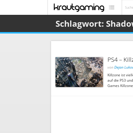
Schlagwort: Shad
PS4 – Kil
von
Dejan Lukov
Killzone ist vie
auf die PS3 und
Games Killzone: