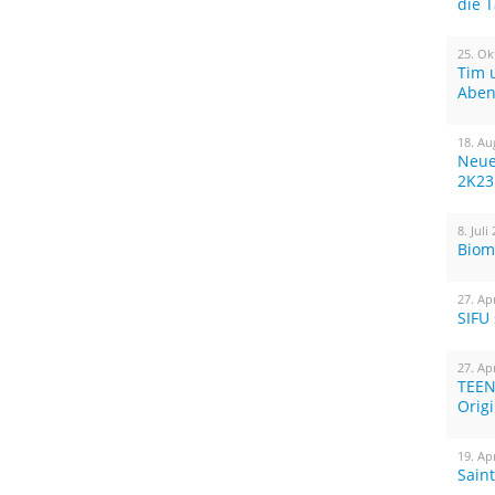
die 
25. Ok
Tim 
Aben
18. Au
Neue
2K23
8. Juli
Biom
27. Ap
SIFU
27. Ap
TEEN
Orig
19. Ap
Sain