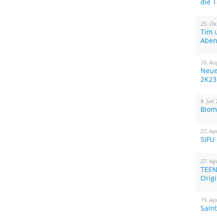
die 
25. Ok
Tim 
Aben
18. Au
Neue
2K23
8. Juli
Biom
27. Ap
SIFU
27. Ap
TEEN
Orig
19. Ap
Sain