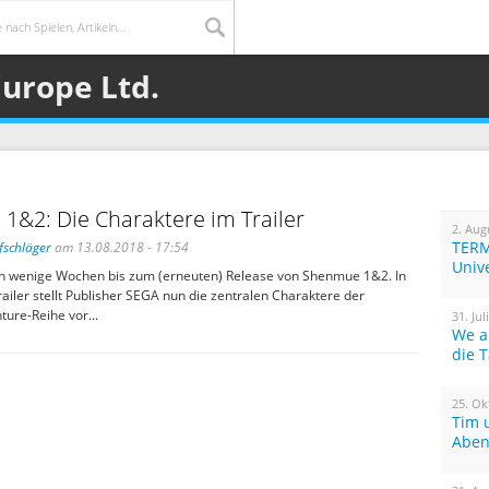
Europe Ltd.
1&2: Die Charaktere im Trailer
2. Aug
TERM
fschläger
am 13.08.2018 - 17:54
Univ
ch wenige Wochen bis zum (erneuten) Release von Shenmue 1&2. In
iler stellt Publisher SEGA nun die zentralen Charaktere der
ure-Reihe vor...
31. Jul
We a
die 
25. Ok
Tim 
Aben