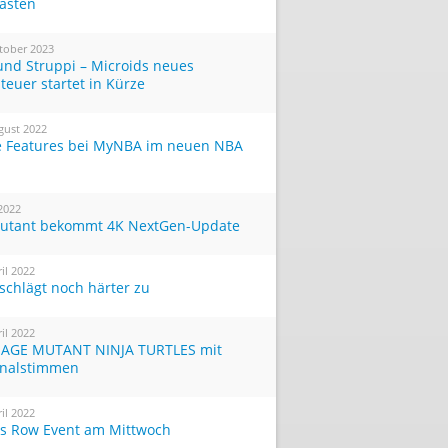
Tasten
tober 2023
und Struppi – Microids neues
teuer startet in Kürze
gust 2022
 Features bei MyNBA im neuen NBA
 2022
utant bekommt 4K NextGen-Update
ril 2022
 schlägt noch härter zu
ril 2022
AGE MUTANT NINJA TURTLES mit
inalstimmen
ril 2022
ts Row Event am Mittwoch