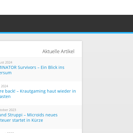
Aktuelle Artikel
ust 2024
INATOR Survivors – Ein Blick ins
ersum
i 2024
re back! – Krautgaming haut wieder in
Tasten
tober 2023
und Struppi – Microids neues
teuer startet in Kürze