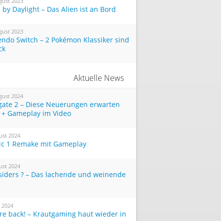
gust 2023
by Daylight – Das Alien ist an Bord
gust 2023
endo Switch – 2 Pokémon Klassiker sind
ck
Aktuelle News
gust 2024
tgate 2 – Diese Neuerungen erwarten
 + Gameplay im Video
ust 2024
ic 1 Remake mit Gameplay
ust 2024
siders ? – Das lachende und weinende
i 2024
re back! – Krautgaming haut wieder in