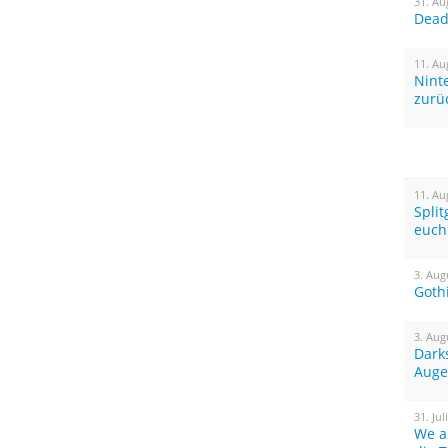
31. Au
Dead 
11. Au
Nint
zurü
11. Au
Spli
euch
3. Aug
Goth
3. Aug
Dark
Auge
31. Jul
We a