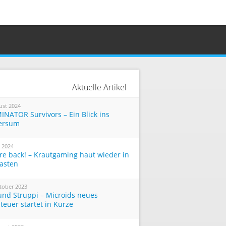
Aktuelle Artikel
ust 2024
INATOR Survivors – Ein Blick ins
ersum
i 2024
re back! – Krautgaming haut wieder in
Tasten
tober 2023
und Struppi – Microids neues
teuer startet in Kürze