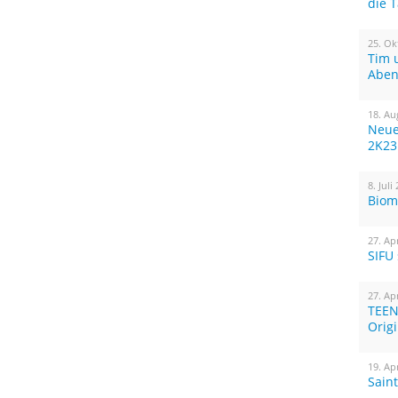
die 
25. Ok
Tim 
Aben
18. Au
Neue
2K23
8. Juli
Biom
27. Ap
SIFU
27. Ap
TEEN
Orig
19. Ap
Sain