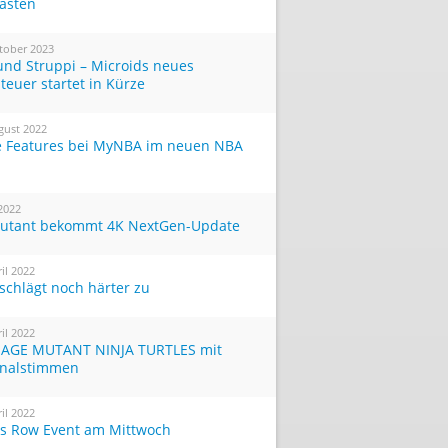
Tasten
tober 2023
und Struppi – Microids neues
teuer startet in Kürze
gust 2022
 Features bei MyNBA im neuen NBA
 2022
utant bekommt 4K NextGen-Update
ril 2022
 schlägt noch härter zu
ril 2022
AGE MUTANT NINJA TURTLES mit
inalstimmen
ril 2022
ts Row Event am Mittwoch