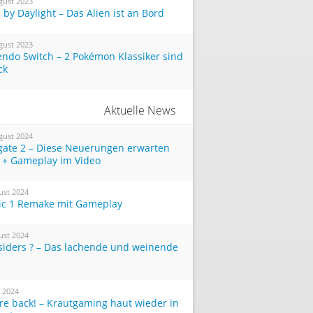
gust 2023
by Daylight – Das Alien ist an Bord
gust 2023
endo Switch – 2 Pokémon Klassiker sind
ck
Aktuelle News
gust 2024
tgate 2 – Diese Neuerungen erwarten
 + Gameplay im Video
ust 2024
ic 1 Remake mit Gameplay
ust 2024
siders ? – Das lachende und weinende
i 2024
re back! – Krautgaming haut wieder in