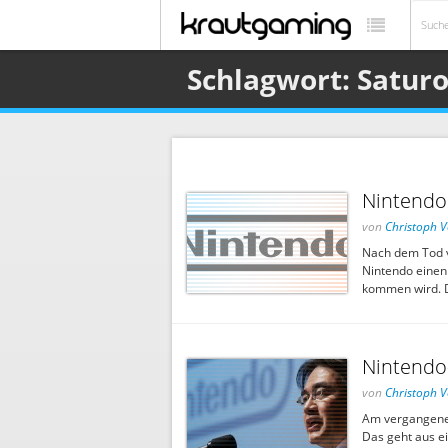
Schlagwort: Saturo
Nintendo
von
Christoph V
Nach dem Tod v
Nintendo einen 
kommen wird. D
Nintendo-
von
Christoph V
Am vergangenen
Das geht aus e