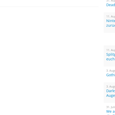
31. Au
Dead 
11. Au
Nint
zurü
11. Au
Spli
euch
3. Aug
Goth
3. Aug
Dark
Auge
31. Jul
We a