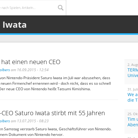
 Iwata
 hat einen neuen CEO
2. Aug
TERM
olbers
am 16.09.2015 - 12:54
Univ
on Nintendo-Präsident Saturo Iwata im Juli war abzusehen, dass
neuen Firmenchef ernennen wird - doch nicht, dass es so schnell
er neue CEO von Nintendo heißt Tatsumi Kimishima.
31. Jul
We a
die 
CEO Saturo Iwata stirbt mit 55 Jahren
25. Ok
Tim 
olbers
am 13.07.2015 - 08:23
Aben
 Samstag verstarb Saturo Iwata, Geschäftsführer von Nintendo.
inem Dokument von Nintendo hervor.