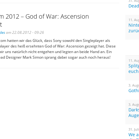
31. Au
Dead 
 2012 – God of War: Ascension
11. Au
t
Nint
zurü
des
am 22.08.2012 - 09:26
om hatten wir das Glück, dass Sony sowohl den Singleplayer als
player des heiß ersehnten God of War: Ascension gezeigt hat. Diese
ir uns natürlich nicht entgehen und legten an beide Hand an. Ein
Lead Designer Mark Simon sprang dabei sogar auch noch heraus!
11. Au
Spli
euch
3. Aug
Goth
3. Aug
Dark
Auge
31. Jul
We a