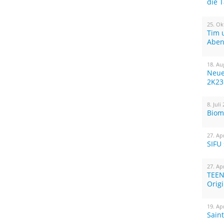
die 
25. Ok
Tim 
Aben
18. Au
Neue
2K23
8. Juli
Biom
27. Ap
SIFU
27. Ap
TEEN
Orig
19. Ap
Sain