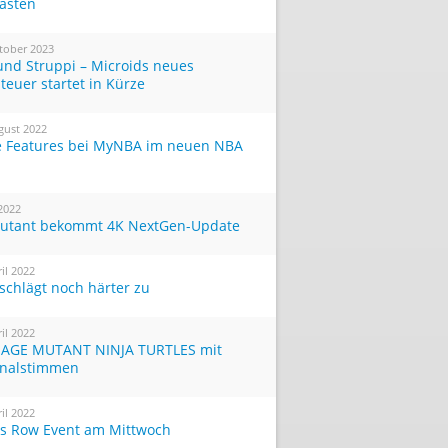
Tasten
tober 2023
und Struppi – Microids neues
teuer startet in Kürze
gust 2022
 Features bei MyNBA im neuen NBA
 2022
utant bekommt 4K NextGen-Update
ril 2022
 schlägt noch härter zu
ril 2022
AGE MUTANT NINJA TURTLES mit
inalstimmen
ril 2022
ts Row Event am Mittwoch