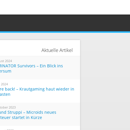
Aktuelle Artikel
ust 2024
INATOR Survivors – Ein Blick ins
ersum
i 2024
re back! – Krautgaming haut wieder in
Tasten
tober 2023
und Struppi – Microids neues
teuer startet in Kürze