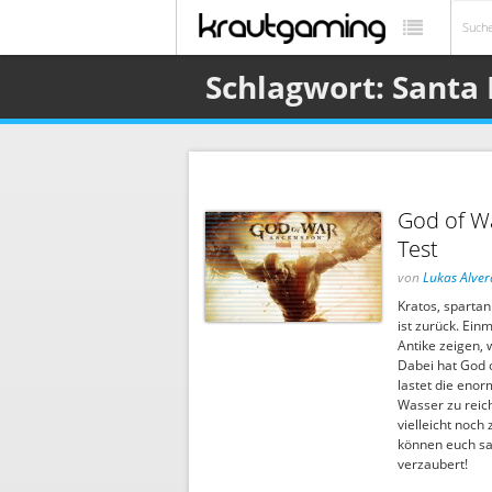
Schlagwort: Santa
God of Wa
Test
von
Lukas Alver
Kratos, sparta
ist zurück. Ein
Antike zeigen, 
Dabei hat God o
lastet die enor
Wasser zu reic
vielleicht noch
können euch sa
verzaubert!