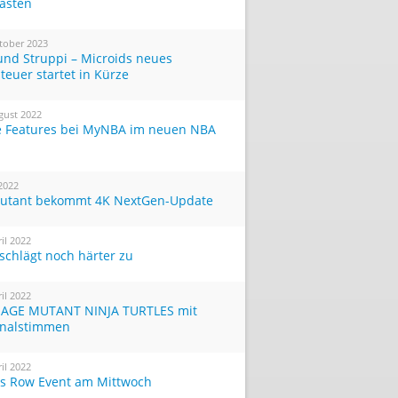
Tasten
tober 2023
und Struppi – Microids neues
teuer startet in Kürze
gust 2022
 Features bei MyNBA im neuen NBA
 2022
utant bekommt 4K NextGen-Update
ril 2022
 schlägt noch härter zu
ril 2022
AGE MUTANT NINJA TURTLES mit
inalstimmen
ril 2022
ts Row Event am Mittwoch