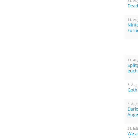
31. Au
Dead 
11. Au
Nint
zurü
11. Au
Spli
euch
3. Aug
Goth
3. Aug
Dark
Auge
31. Jul
We a