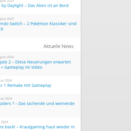
gust 2023
by Daylight – Das Alien ist an Bord
gust 2023
endo Switch – 2 Pokémon Klassiker sind
ck
Aktuelle News
gust 2024
tgate 2 – Diese Neuerungen erwarten
 + Gameplay im Video
ust 2024
ic 1 Remake mit Gameplay
ust 2024
siders ? – Das lachende und weinende
i 2024
re back! – Krautgaming haut wieder in