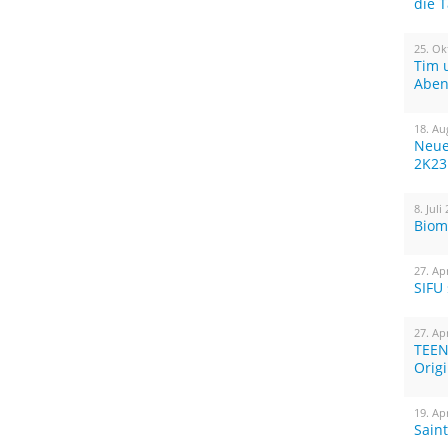
die 
25. Ok
Tim 
Aben
18. Au
Neue
2K23
8. Juli
Biom
27. Ap
SIFU
27. Ap
TEEN
Orig
19. Ap
Sain