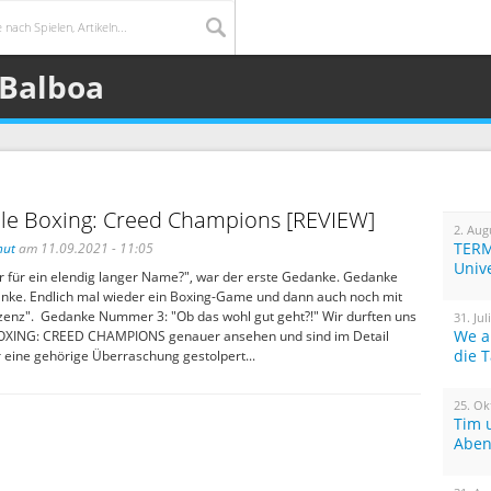
 Balboa
le Boxing: Creed Champions [REVIEW]
2. Aug
TERM
hut
am 11.09.2021 - 11:05
Univ
ur für ein elendig langer Name?", war der erste Gedanke. Gedanke
ke. Endlich mal wieder ein Boxing-Game und dann auch noch mit
zenz". Gedanke Nummer 3: "Ob das wohl gut geht?!" Wir durften uns
31. Jul
We a
XING: CREED CHAMPIONS genauer ansehen und sind im Detail
die 
 eine gehörige Überraschung gestolpert...
25. Ok
Tim 
Aben