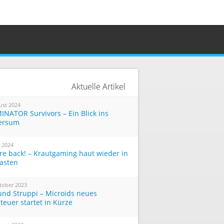
Aktuelle Artikel
ust 2024
INATOR Survivors – Ein Blick ins
ersum
i 2024
re back! – Krautgaming haut wieder in
Tasten
tober 2023
und Struppi – Microids neues
teuer startet in Kürze