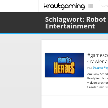
Schlagwort: Robot
Entertainment
#gamesco
Crawler a
von
Dominic Rei
Am Sony-Stand 
ReadySet Heroes
vielverspreche
Crawler mit Bra