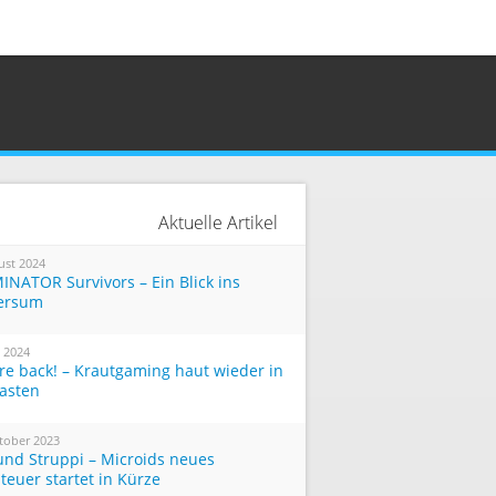
Aktuelle Artikel
ust 2024
INATOR Survivors – Ein Blick ins
ersum
i 2024
re back! – Krautgaming haut wieder in
Tasten
tober 2023
und Struppi – Microids neues
teuer startet in Kürze