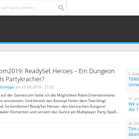
m2019: ReadySet Heroes – Ein Dungeon
2. Aug
ls Partykracher?
TERM
Univ
fschläger
am 25.08.2019 - 21:52
auf der Gamescom hatte ich die Möglichkeit Robot Entertainments
31. Jul
 anzutesten. Und bereits das Konzept hinter dem Titel klingt
We a
nd. So kombiniert ReadySet Heroes den klassischen Dungeon
die 
wler-Elementen und serviert das Ganze als Multiplayer Party-Spaß...
25. Ok
Tim 
Aben