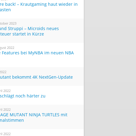
re back! – Krautgaming haut wieder in
Tasten
tober 2023
und Struppi – Microids neues
teuer startet in Kürze
gust 2022
 Features bei MyNBA im neuen NBA
 2022
utant bekommt 4K NextGen-Update
ril 2022
 schlägt noch härter zu
ril 2022
AGE MUTANT NINJA TURTLES mit
inalstimmen
ril 2022