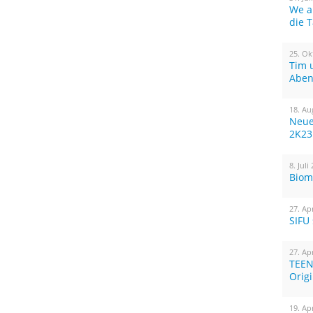
We a
die 
25. Ok
Tim 
Aben
18. Au
Neue
2K23
8. Juli
Biom
27. Ap
SIFU
27. Ap
TEEN
Orig
19. Ap