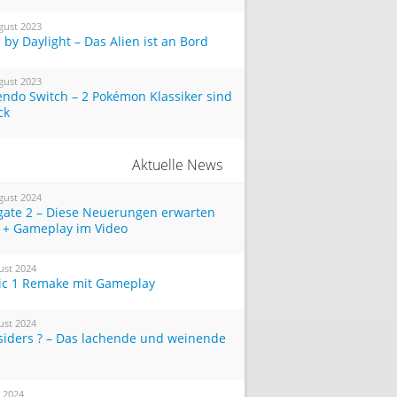
gust 2023
by Daylight – Das Alien ist an Bord
gust 2023
endo Switch – 2 Pokémon Klassiker sind
ck
Aktuelle News
gust 2024
tgate 2 – Diese Neuerungen erwarten
 + Gameplay im Video
ust 2024
ic 1 Remake mit Gameplay
ust 2024
siders ? – Das lachende und weinende
i 2024