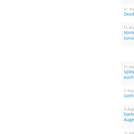
31. Au
Dead 
11. Au
Nint
zurü
11. Au
Spli
euch
3. Aug
Goth
3. Aug
Dark
Auge
31. Jul