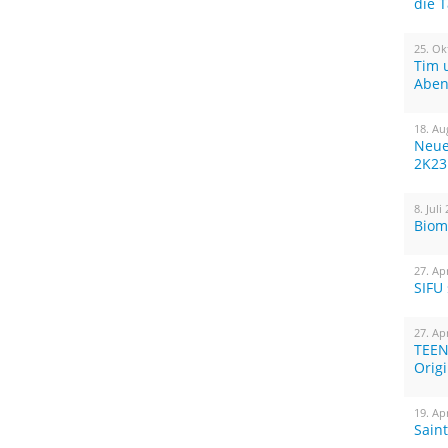
die 
25. Ok
Tim 
Aben
18. Au
Neue
2K23
8. Juli
Biom
27. Ap
SIFU
27. Ap
TEEN
Orig
19. Ap
Sain