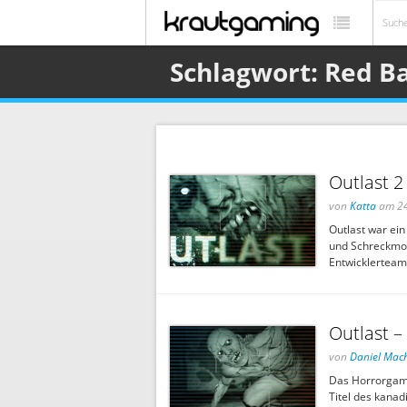
Schlagwort: Red Ba
Outlast 2
von
Katta
am 24
Outlast war ei
und Schreckmom
Entwicklerteam
Outlast –
von
Daniel Mac
Das Horrorgame
Titel des kana