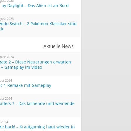
gust 2023
by Daylight – Das Alien ist an Bord
gust 2023
endo Switch – 2 Pokémon Klassiker sind
ck
Aktuelle News
gust 2024
tgate 2 – Diese Neuerungen erwarten
 + Gameplay im Video
ust 2024
ic 1 Remake mit Gameplay
ust 2024
siders ? – Das lachende und weinende
i 2024
re back! – Krautgaming haut wieder in