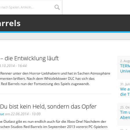
rrels
 – die Entwicklung läuft
2. Aug
TERM
.10.2014 - 16:44
Univ
n Renner unter den Horror-Liebhabern und hat in Sachen Atmosphäre
enten brilliert. Nach dem Whistleblower DLC hat sich das
 Red Barrels nun der Fortsetzung des Spiels zugewandt.
31. Jul
We a
die 
 Du bist kein Held, sondern das Opfer
25. Ok
Tim 
hut
am 22.06.2014 - 10:00
Aben
 Outlast gibt es nun endlich auch für die Xbox One! Nachdem der
dischen Studios Red Barrels im September 2013 vorerst PC-Spielern