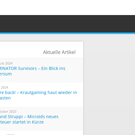
Aktuelle Artikel
ust 2024
INATOR Survivors – Ein Blick ins
ersum
i 2024
re back! – Krautgaming haut wieder in
Tasten
tober 2023
und Struppi – Microids neues
teuer startet in Kürze