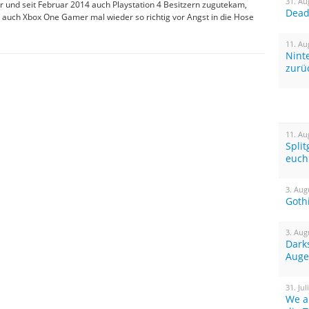
31. Au
r und seit Februar 2014 auch Playstation 4 Besitzern zugutekam,
Dead 
n auch Xbox One Gamer mal wieder so richtig vor Angst in die Hose
11. Au
Nint
zurü
11. Au
Spli
euch
3. Aug
Goth
3. Aug
Dark
Auge
31. Jul
We a