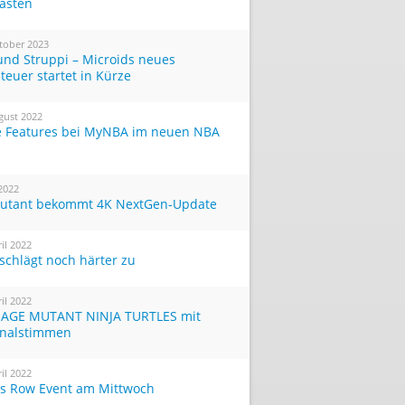
Tasten
tober 2023
und Struppi – Microids neues
teuer startet in Kürze
gust 2022
 Features bei MyNBA im neuen NBA
 2022
utant bekommt 4K NextGen-Update
ril 2022
 schlägt noch härter zu
ril 2022
AGE MUTANT NINJA TURTLES mit
inalstimmen
ril 2022
ts Row Event am Mittwoch