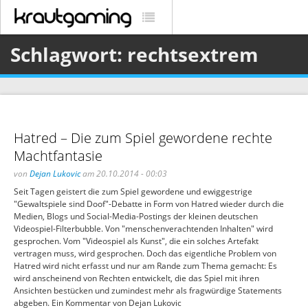
Schlagwort: rechtsextrem
Hatred – Die zum Spiel gewordene rechte
Machtfantasie
von
Dejan Lukovic
am 20.10.2014 - 00:03
Seit Tagen geistert die zum Spiel gewordene und ewiggestrige
"Gewaltspiele sind Doof"-Debatte in Form von Hatred wieder durch die
Medien, Blogs und Social-Media-Postings der kleinen deutschen
Videospiel-Filterbubble. Von "menschenverachtenden Inhalten" wird
gesprochen. Vom "Videospiel als Kunst", die ein solches Artefakt
vertragen muss, wird gesprochen. Doch das eigentliche Problem von
Hatred wird nicht erfasst und nur am Rande zum Thema gemacht: Es
wird anscheinend von Rechten entwickelt, die das Spiel mit ihren
Ansichten bestücken und zumindest mehr als fragwürdige Statements
abgeben. Ein Kommentar von Dejan Lukovic