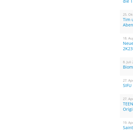
die 
25. Ok
Tim 
Aben
18. Au
Neue
2K23
8. Juli
Biom
27. Ap
SIFU
27. Ap
TEEN
Orig
19. Ap
Sain