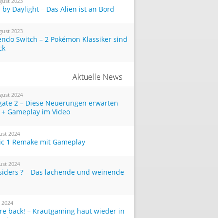
gust 2023
by Daylight – Das Alien ist an Bord
gust 2023
endo Switch – 2 Pokémon Klassiker sind
ck
Aktuelle News
gust 2024
tgate 2 – Diese Neuerungen erwarten
 + Gameplay im Video
ust 2024
ic 1 Remake mit Gameplay
ust 2024
siders ? – Das lachende und weinende
i 2024
re back! – Krautgaming haut wieder in