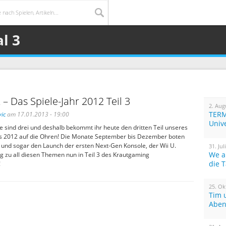
l 3
 – Das Spiele-Jahr 2012 Teil 3
2. Aug
TERM
ic
am 17.01.2013 - 19:00
Univ
e sind drei und deshalb bekommt ihr heute den dritten Teil unseres
ks 2012 auf die Ohren! Die Monate September bis Dezember boten
s und sogar den Launch der ersten Next-Gen Konsole, der Wii U.
31. Jul
We a
 zu all diesen Themen nun in Teil 3 des Krautgaming
die 
!
25. Ok
Tim 
Aben