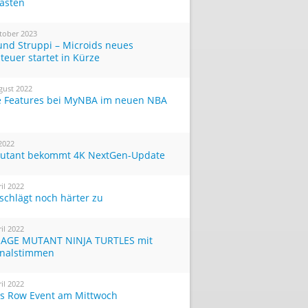
Tasten
tober 2023
und Struppi – Microids neues
teuer startet in Kürze
gust 2022
 Features bei MyNBA im neuen NBA
 2022
utant bekommt 4K NextGen-Update
ril 2022
 schlägt noch härter zu
ril 2022
AGE MUTANT NINJA TURTLES mit
inalstimmen
ril 2022
ts Row Event am Mittwoch