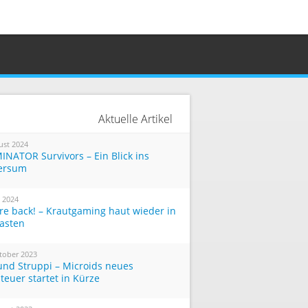
Aktuelle Artikel
ust 2024
INATOR Survivors – Ein Blick ins
ersum
i 2024
re back! – Krautgaming haut wieder in
Tasten
tober 2023
und Struppi – Microids neues
teuer startet in Kürze