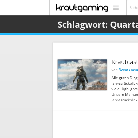
Schlagwort: Quarta
Krautcast
von
Dejan Lukov
Alle guten Ding
Jahresrückblic
viele Highlight
Unsere Meinung
Jahresrückblick