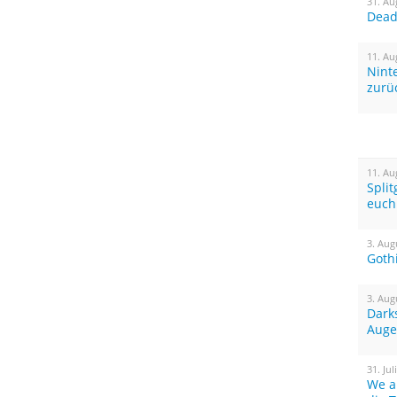
31. Au
Dead 
11. Au
Nint
zurü
11. Au
Spli
euch
3. Aug
Goth
3. Aug
Dark
Auge
31. Jul
We a