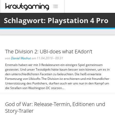
Schlagwort: Playstation 4 Pro
The Division 2: UBI-does what EAdon’t
von
Daniel Machut
am 11.04.2019 - 09:31
Erstmals haben wir mit 3 Redakteuren ein einziges Spiel gemeinsam
gestestet. Und unser Testobjekt hätte kaum besser sein können, um es in
den unterschiedlichsten Facetten zu beleuchten. Die heiß erwartete
Fortsetzung von Ubisofts The Division ist erschienen und mit freundlicher
Unterstützung des Punlishers, durften auch wir uns nun in den Kampf um
die Straßen von Washington DC stürzen...
God of War: Release-Termin, Editionen und
Story-Trailer