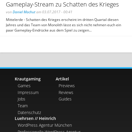
Gameplay-Stream zu Schatten des Krieges
von
Daniel Machut
am 03.07.2017 - 00:41
Mittelerde - Schatten des Krieges erscheint im dritten Quartal diesen
Jahres und das Team von Monolith lässt es sich nicht nehmen euch ein
paar Gameplay-Eindrücke aus dem Spiel zu zeigen...
Krautgaming
Artikel
Games
Previews
Impressum
Reviews
Jobs
Guides
Team
Datenschutz
Luehrsen // Heinrich
WordPress Agentur München
Professionelle WordPress Agentur