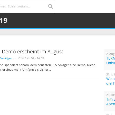
19
: Demo erscheint im August
2. Aug
TERM
fschläger
am 23.07.2018 - 18:04
Univ
ahr, spendiert Konami dem neuesten PES Ablager eine Demo. Diese
allerdings mehr Umfang als bisher...
31. Jul
We a
die 
25. Ok
Tim 
Aben