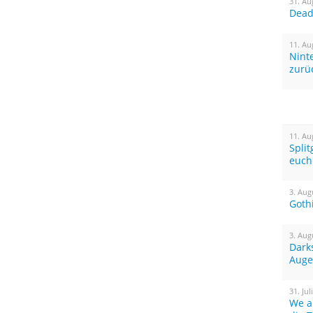
31. Au
Dead 
11. Au
Nint
zurü
11. Au
Spli
euch
3. Aug
Goth
3. Aug
Dark
Auge
31. Jul
We a