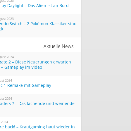
gust 2023
by Daylight – Das Alien ist an Bord
gust 2023
endo Switch – 2 Pokémon Klassiker sind
ck
Aktuelle News
gust 2024
tgate 2 – Diese Neuerungen erwarten
 + Gameplay im Video
ust 2024
ic 1 Remake mit Gameplay
ust 2024
siders ? – Das lachende und weinende
i 2024
re back! – Krautgaming haut wieder in