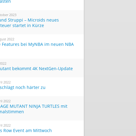
Tasten
tober 2023
und Struppi – Microids neues
teuer startet in Kürze
gust 2022
 Features bei MyNBA im neuen NBA
 2022
utant bekommt 4K NextGen-Update
ril 2022
 schlägt noch härter zu
ril 2022
AGE MUTANT NINJA TURTLES mit
inalstimmen
ril 2022
ts Row Event am Mittwoch