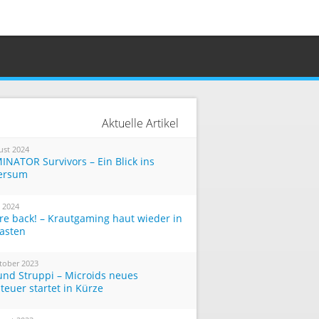
Aktuelle Artikel
ust 2024
INATOR Survivors – Ein Blick ins
ersum
i 2024
re back! – Krautgaming haut wieder in
Tasten
tober 2023
und Struppi – Microids neues
teuer startet in Kürze