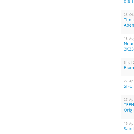
die 
25. Ok
Tim 
Aben
18. Au
Neue
2K23
8. Juli
Biom
27. Ap
SIFU
27. Ap
TEEN
Orig
19. Ap
Sain