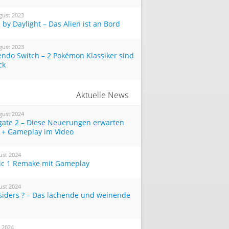
gust 2023
by Daylight – Das Alien ist an Bord
gust 2023
endo Switch – 2 Pokémon Klassiker sind
ck
Aktuelle News
gust 2024
tgate 2 – Diese Neuerungen erwarten
 + Gameplay im Video
ust 2024
ic 1 Remake mit Gameplay
ust 2024
siders ? – Das lachende und weinende
i 2024