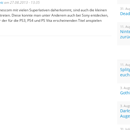
ic
am 27.08.2013 - 13:35
31. Au
escom mit vielen Superlativen daherkommt, sind auch die kleinen
Dead 
ertreten. Diese konnte man unter Anderem auch bei Sony entdecken,
r der für die PS3, PS4 und PS Vita erscheinenden Titel anspielen
11. Au
Nint
zurü
11. Au
Spli
euch
3. Aug
Goth
3. Aug
Dark
Auge
31. Jul