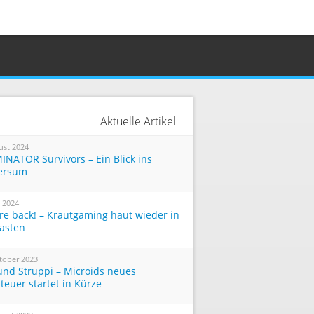
Aktuelle Artikel
ust 2024
INATOR Survivors – Ein Blick ins
ersum
i 2024
re back! – Krautgaming haut wieder in
Tasten
tober 2023
und Struppi – Microids neues
teuer startet in Kürze