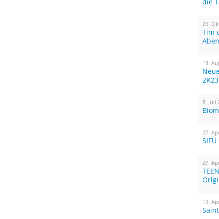
die 
25. Ok
Tim 
Aben
18. Au
Neue
2K23
8. Juli
Biom
27. Ap
SIFU
27. Ap
TEEN
Orig
19. Ap
Sain