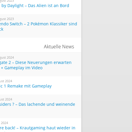
gust 2023
by Daylight – Das Alien ist an Bord
gust 2023
endo Switch – 2 Pokémon Klassiker sind
ck
Aktuelle News
gust 2024
tgate 2 – Diese Neuerungen erwarten
 + Gameplay im Video
ust 2024
ic 1 Remake mit Gameplay
ust 2024
siders ? – Das lachende und weinende
i 2024
re back! – Krautgaming haut wieder in