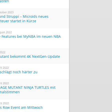
Tasten
tober 2023
und Struppi – Microids neues
teuer startet in Kürze
gust 2022
 Features bei MyNBA im neuen NBA
 2022
utant bekommt 4K NextGen-Update
ril 2022
 schlägt noch härter zu
ril 2022
AGE MUTANT NINJA TURTLES mit
inalstimmen
ril 2022
ts Row Event am Mittwoch