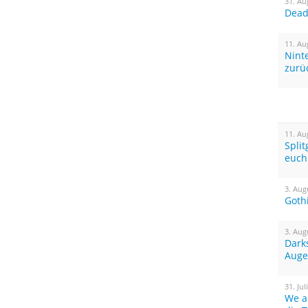
31. Au
Dead 
11. Au
Nint
zurü
11. Au
Spli
euch
3. Aug
Goth
3. Aug
Dark
Auge
31. Jul
We a