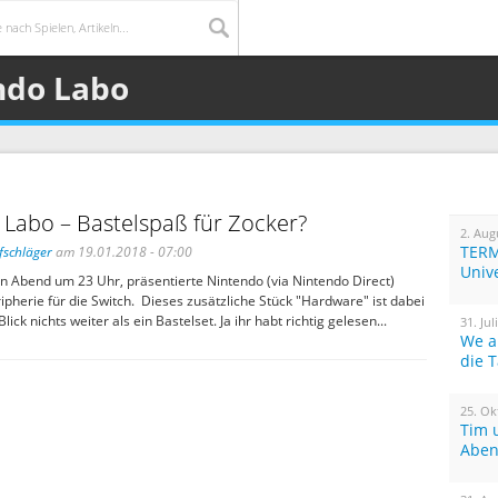
ndo Labo
Labo – Bastelspaß für Zocker?
2. Aug
TERM
fschläger
am 19.01.2018 - 07:00
Univ
n Abend um 23 Uhr, präsentierte Nintendo (via Nintendo Direct)
pherie für die Switch. Dieses zusätzliche Stück "Hardware" ist dabei
lick nichts weiter als ein Bastelset. Ja ihr habt richtig gelesen...
31. Jul
We a
die 
25. Ok
Tim 
Aben