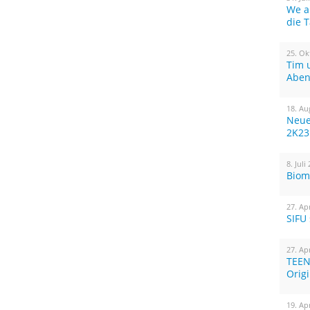
We a
die 
25. Ok
Tim 
Aben
18. Au
Neue
2K23
8. Juli
Biom
27. Ap
SIFU
27. Ap
TEEN
Orig
19. Ap