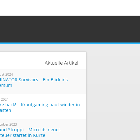
Aktuelle Artikel
ust 2024
INATOR Survivors – Ein Blick ins
ersum
i 2024
re back! – Krautgaming haut wieder in
Tasten
tober 2023
und Struppi – Microids neues
teuer startet in Kürze