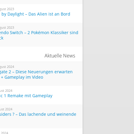
gust 2023
by Daylight – Das Alien ist an Bord
gust 2023
endo Switch – 2 Pokémon Klassiker sind
ck
Aktuelle News
gust 2024
tgate 2 – Diese Neuerungen erwarten
 + Gameplay im Video
ust 2024
ic 1 Remake mit Gameplay
ust 2024
siders ? – Das lachende und weinende
i 2024