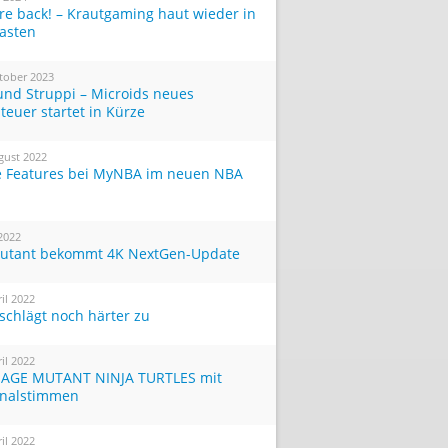
re back! – Krautgaming haut wieder in
Tasten
tober 2023
und Struppi – Microids neues
teuer startet in Kürze
gust 2022
 Features bei MyNBA im neuen NBA
 2022
utant bekommt 4K NextGen-Update
ril 2022
 schlägt noch härter zu
ril 2022
AGE MUTANT NINJA TURTLES mit
inalstimmen
ril 2022