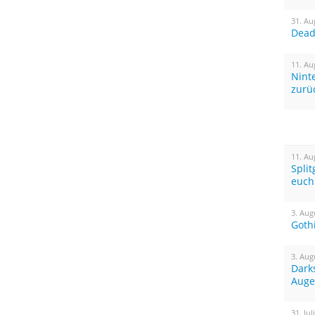
31. Au
Dead 
11. Au
Nint
zurü
11. Au
Spli
euch
3. Aug
Goth
3. Aug
Dark
Auge
31. Jul