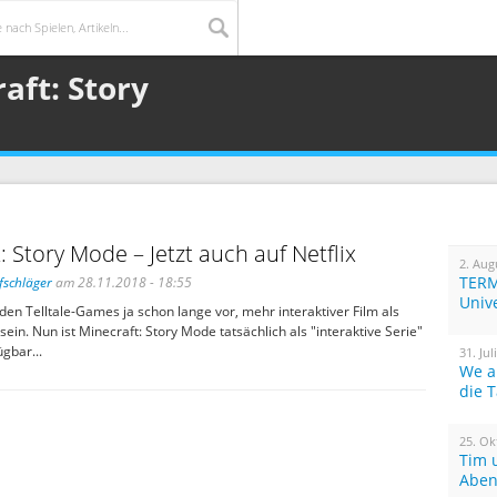
aft: Story
: Story Mode – Jetzt auch auf Netflix
2. Aug
TERM
fschläger
am 28.11.2018 - 18:55
Univ
 den Telltale-Games ja schon lange vor, mehr interaktiver Film als
sein. Nun ist Minecraft: Story Mode tatsächlich als "interaktive Serie"
ügbar...
31. Jul
We a
die 
25. Ok
Tim 
Aben