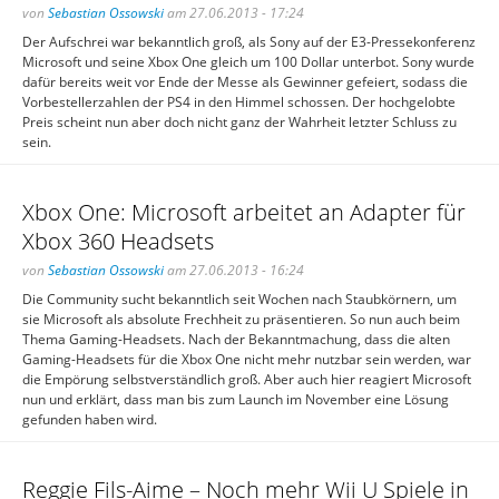
von
Sebastian Ossowski
am 27.06.2013 - 17:24
Der Aufschrei war bekanntlich groß, als Sony auf der E3-Pressekonferenz
Microsoft und seine Xbox One gleich um 100 Dollar unterbot. Sony wurde
dafür bereits weit vor Ende der Messe als Gewinner gefeiert, sodass die
Vorbestellerzahlen der PS4 in den Himmel schossen. Der hochgelobte
Preis scheint nun aber doch nicht ganz der Wahrheit letzter Schluss zu
sein.
Xbox One: Microsoft arbeitet an Adapter für
Xbox 360 Headsets
von
Sebastian Ossowski
am 27.06.2013 - 16:24
Die Community sucht bekanntlich seit Wochen nach Staubkörnern, um
sie Microsoft als absolute Frechheit zu präsentieren. So nun auch beim
Thema Gaming-Headsets. Nach der Bekanntmachung, dass die alten
Gaming-Headsets für die Xbox One nicht mehr nutzbar sein werden, war
die Empörung selbstverständlich groß. Aber auch hier reagiert Microsoft
nun und erklärt, dass man bis zum Launch im November eine Lösung
gefunden haben wird.
Reggie Fils-Aime – Noch mehr Wii U Spiele in