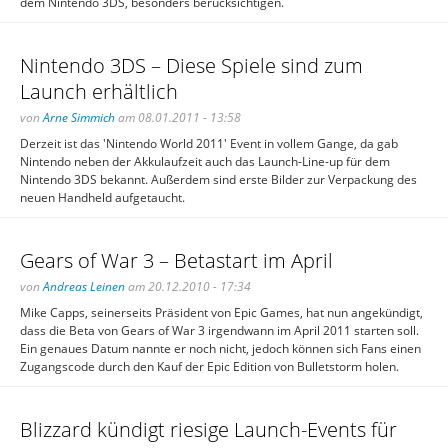
dem Nintendo 3DS, besonders berücksichtigen.
Nintendo 3DS – Diese Spiele sind zum
Launch erhältlich
von
Arne Simmich
am 08.01.2011 - 13:58
Derzeit ist das 'Nintendo World 2011' Event in vollem Gange, da gab
Nintendo neben der Akkulaufzeit auch das Launch-Line-up für dem
Nintendo 3DS bekannt. Außerdem sind erste Bilder zur Verpackung des
neuen Handheld aufgetaucht.
Gears of War 3 – Betastart im April
von
Andreas Leinen
am 20.12.2010 - 17:34
Mike Capps, seinerseits Präsident von Epic Games, hat nun angekündigt,
dass die Beta von Gears of War 3 irgendwann im April 2011 starten soll.
Ein genaues Datum nannte er noch nicht, jedoch können sich Fans einen
Zugangscode durch den Kauf der Epic Edition von Bulletstorm holen.
Blizzard kündigt riesige Launch-Events für