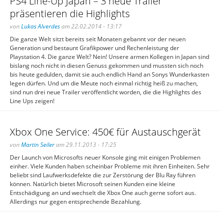
PS4 Line-Up Japan – 3 neue Trailer
präsentieren die Highlights
von
Lukas Alverdes
am 22.02.2014 - 13:17
Die ganze Welt sitzt bereits seit Monaten gebannt vor der neuen
Generation und bestaunt Grafikpower und Rechenleistung der
Playstation 4. Die ganze Welt? Nein! Unsere armen Kollegen in Japan sind
bislang noch nicht in diesen Genuss gekommen und mussten sich noch
bis heute gedulden, damit sie auch endlich Hand an Sonys Wunderkasten
legen dürfen. Und um die Meute noch einmal richtig heiß zu machen,
sind nun drei neue Trailer veröffentlicht worden, die die Highlights des
Line Ups zeigen!
Xbox One Service: 450€ für Austauschgerät
von
Martin Seiler
am 29.11.2013 - 17:25
Der Launch von Microsofts neuer Konsole ging mit einigen Problemen
einher. Viele Kunden haben scheinbar Probleme mit ihren Einheiten. Sehr
beliebt sind Laufwerksdefekte die zur Zerstörung der Blu Ray führen
können. Natürlich bietet Microsoft seinen Kunden eine kleine
Entschädigung an und wechselt die Xbox One auch gerne sofort aus.
Allerdings nur gegen entsprechende Bezahlung.