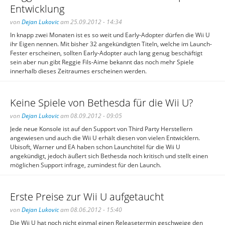
Entwicklung
von
Dejan Lukovic
am 25.09.2012 - 14:34
In knapp zwei Monaten ist es so weit und Early-Adopter dürfen die Wii U
ihr Eigen nennen. Mit bisher 32 angekündigten Titeln, welche im Launch-
Fester erscheinen, sollten Early-Adopter auch lang genug beschäftigt
sein aber nun gibt Reggie Fils-Aime bekannt das noch mehr Spiele
innerhalb dieses Zeitraumes erscheinen werden.
Keine Spiele von Bethesda für die Wii U?
von
Dejan Lukovic
am 08.09.2012 - 09:05
Jede neue Konsole ist auf den Support von Third Party Herstellern
angewiesen und auch die Wii U erhält diesen von vielen Entwicklern.
Ubisoft, Warner und EA haben schon Launchtitel für die Wii U
angekündigt, jedoch äußert sich Bethesda noch kritisch und stellt einen
möglichen Support infrage, zumindest für den Launch.
Erste Preise zur Wii U aufgetaucht
von
Dejan Lukovic
am 08.06.2012 - 15:40
Die Wii U hat noch nicht einmal einen Releasetermin geschweige den