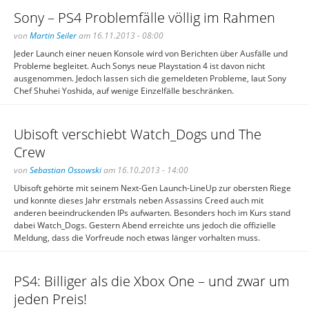
Sony – PS4 Problemfälle völlig im Rahmen
von
Martin Seiler
am 16.11.2013 - 08:00
Jeder Launch einer neuen Konsole wird von Berichten über Ausfälle und
Probleme begleitet. Auch Sonys neue Playstation 4 ist davon nicht
ausgenommen. Jedoch lassen sich die gemeldeten Probleme, laut Sony
Chef Shuhei Yoshida, auf wenige Einzelfälle beschränken.
Ubisoft verschiebt Watch_Dogs und The
Crew
von
Sebastian Ossowski
am 16.10.2013 - 14:00
Ubisoft gehörte mit seinem Next-Gen Launch-LineUp zur obersten Riege
und konnte dieses Jahr erstmals neben Assassins Creed auch mit
anderen beeindruckenden IPs aufwarten. Besonders hoch im Kurs stand
dabei Watch_Dogs. Gestern Abend erreichte uns jedoch die offizielle
Meldung, dass die Vorfreude noch etwas länger vorhalten muss.
PS4: Billiger als die Xbox One – und zwar um
jeden Preis!