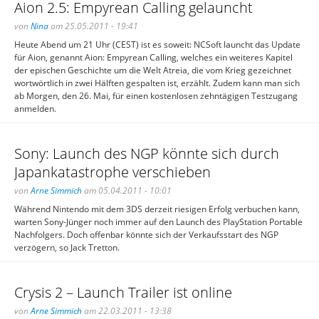
Aion 2.5: Empyrean Calling gelauncht
von
Nina
am 25.05.2011 - 19:41
Heute Abend um 21 Uhr (CEST) ist es soweit: NCSoft launcht das Update
für Aion, genannt Aion: Empyrean Calling, welches ein weiteres Kapitel
der epischen Geschichte um die Welt Atreia, die vom Krieg gezeichnet
wortwörtlich in zwei Hälften gespalten ist, erzählt. Zudem kann man sich
ab Morgen, den 26. Mai, für einen kostenlosen zehntägigen Testzugang
anmelden.
Sony: Launch des NGP könnte sich durch
Japankatastrophe verschieben
von
Arne Simmich
am 05.04.2011 - 10:01
Während Nintendo mit dem 3DS derzeit riesigen Erfolg verbuchen kann,
warten Sony-Jünger noch immer auf den Launch des PlayStation Portable
Nachfolgers. Doch offenbar könnte sich der Verkaufsstart des NGP
verzögern, so Jack Tretton.
Crysis 2 – Launch Trailer ist online
von
Arne Simmich
am 22.03.2011 - 13:38