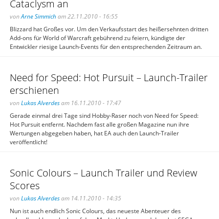
Cataclysm an
von
Arne Simmich
am 22.11.2010 - 16:55
Blizzard hat Großes vor. Um den Verkaufsstart des heißersehnten dritten
Add-ons für World of Warcraft gebührend zu feiern, kündigte der
Entwickler riesige Launch-Events für den entsprechenden Zeitraum an.
Need for Speed: Hot Pursuit – Launch-Trailer
erschienen
von
Lukas Alverdes
am 16.11.2010 - 17:47
Gerade einmal drei Tage sind Hobby-Raser noch von Need for Speed:
Hot Pursuit entfernt. Nachdem fast alle großen Magazine nun ihre
Wertungen abgegeben haben, hat EA auch den Launch-Trailer
veröffentlicht!
Sonic Colours – Launch Trailer und Review
Scores
von
Lukas Alverdes
am 14.11.2010 - 14:35
Nun ist auch endlich Sonic Colours, das neueste Abenteuer des