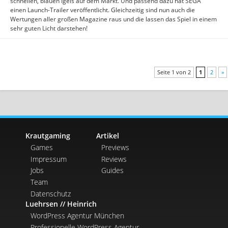
schnellen, blauen Igels auf dem Markt. Und passend dazu hat SEGA
einen Launch-Trailer veröffentlicht. Gleichzeitig sind nun auch die
Wertungen aller großen Magazine raus und die lassen das Spiel in einem
sehr guten Licht darstehen!
Seite 1 von 2
1
2
»
Krautgaming
Artikel
Games
Previews
Impressum
Reviews
Jobs
Guides
Team
Datenschutz
Luehrsen // Heinrich
WordPress Agentur München
Professionelle WordPress Agentur