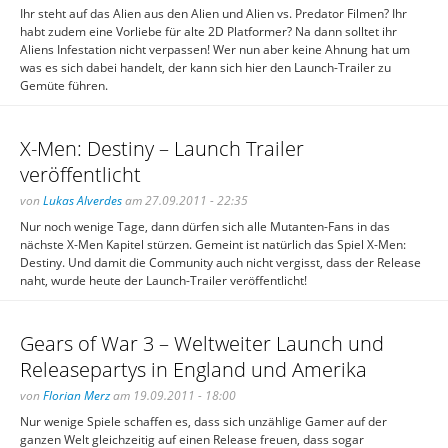
Ihr steht auf das Alien aus den Alien und Alien vs. Predator Filmen? Ihr
habt zudem eine Vorliebe für alte 2D Platformer? Na dann solltet ihr
Aliens Infestation nicht verpassen! Wer nun aber keine Ahnung hat um
was es sich dabei handelt, der kann sich hier den Launch-Trailer zu
Gemüte führen.
X-Men: Destiny – Launch Trailer
veröffentlicht
von
Lukas Alverdes
am 27.09.2011 - 22:35
Nur noch wenige Tage, dann dürfen sich alle Mutanten-Fans in das
nächste X-Men Kapitel stürzen. Gemeint ist natürlich das Spiel X-Men:
Destiny. Und damit die Community auch nicht vergisst, dass der Release
naht, wurde heute der Launch-Trailer veröffentlicht!
Gears of War 3 – Weltweiter Launch und
Releasepartys in England und Amerika
von
Florian Merz
am 19.09.2011 - 18:00
Nur wenige Spiele schaffen es, dass sich unzählige Gamer auf der
ganzen Welt gleichzeitig auf einen Release freuen, dass sogar