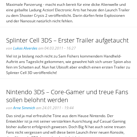
Maximale Panzerung - macht euch bereit für eine dicke Alienwelle und
eine geballte Ladung Action! Electronic Arts hat heute den Launch Trailer
zu dem Shooter Crysis 2 veröffentlicht. Darin dürfen fette Explosionen
und der Nanosuit natürlich nicht fehlen.
Splinter Cell 3DS – Erster Trailer aufgetaucht
von
Lukas Alverdes
am 04.03.2011 - 16:27
Viel ist ja bislang noch nicht zu Sam Fishers kommendem Handheld-
Auftritt ans Tageslicht gekommen, wie gewohnt hält sich unser Spion also
fein im Schatten auf. Nun hat Ubisoft aber endlich einen ersten Trailer zu
Splinter Cell 3D veröffentlicht!
Nintendo 3DS – Core-Gamer und treue Fans
sollen belohnt werden
von
Arne Simmich
am 24.01.2011 - 19:44
Das sind ja mal erfreuliche Töne aus dem Hause Nintendo. Der
Entwickler ist ja mit seiner verstärkten Ausrichtung auf Casual Gaming
bisher äußerst erfolgreich gewesen. Doch Big N hat auch seine treuen
Fans nicht vergessen und will diese beim Launch ihrer neuen Konsole,