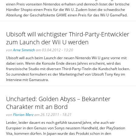
einen Preis vonseiten Nintendos erhalten und dennoch listet der britische
Händler Shopto einen Preis für die Wii U. Zudem listet die schwedische
Abteilung der Geschäftskette GAME einen Preis für das Wii U GamePad.
Ubisoft will wichtigster Third-Party-Entwickler
zum Launch der Wii U werden
von
Arne Simmich
am 03.04.2012 - 13:20
Ubisoft will auch beim Launch der neuen Nintendo Wii U ganz vorne mit
dabei sein. Wenn die Konsole Ende dieses Jahres erscheint, wird das
französische Studio mit diversen Third-Party-Titeln die Kundschaft locken.
So zumindest formuliert es der Marketingchef von Ubisoft Tony Key im
Interview mit Gamasutra.
Uncharted: Golden Abyss – Bekannter
Charakter mit an Bord
von
Florian Merz
am 26.12.2011 - 18:21
Leider, leider dauert es noch gefühlt tausend Jahre, ehe auch wir
Europäer in den Genuss von Sonys neustem Handheld, der PlayStation
Vita, kommen dürfen. In Japan wurde das Produkt schon in den