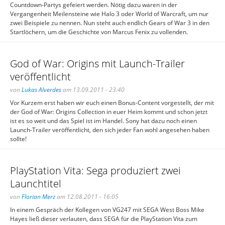
Countdown-Partys gefeiert werden. Nötig dazu waren in der
Vergangenheit Meilensteine wie Halo 3 oder World of Warcraft, um nur
zwei Beispiele zu nennen. Nun steht auch endlich Gears of War 3 in den
Startlöchern, um die Geschichte von Marcus Fenix zu vollenden.
God of War: Origins mit Launch-Trailer
veröffentlicht
von
Lukas Alverdes
am 13.09.2011 - 23:40
Vor Kurzem erst haben wir euch einen Bonus-Content vorgestellt, der mit
der God of War: Origins Collection in euer Heim kommt und schon jetzt
ist es so weit und das Spiel ist im Handel. Sony hat dazu noch einen
Launch-Trailer veröffentlicht, den sich jeder Fan wohl angesehen haben
sollte!
PlayStation Vita: Sega produziert zwei
Launchtitel
von
Florian Merz
am 12.08.2011 - 16:05
In einem Gespräch der Kollegen von VG247 mit SEGA West Boss Mike
Hayes ließ dieser verlauten, dass SEGA für die PlayStation Vita zum