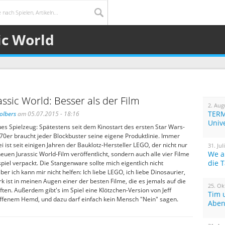
ic World
ssic World: Besser als der Film
2. Aug
TERM
olbers
am 05.07.2015 - 18:16
Univ
es Spielzeug: Spätestens seit dem Kinostart des ersten Star Wars-
70er braucht jeder Blockbuster seine eigene Produktlinie. Immer
i ist seit einigen Jahren der Bauklotz-Hersteller LEGO, der nicht nur
31. Jul
We a
euen Jurassic World-Film veröffentlicht, sondern auch alle vier Filme
die 
piel verpackt. Die Stangenware sollte mich eigentlich nicht
ber ich kann mir nicht helfen: Ich liebe LEGO, ich liebe Dinosaurier,
rk ist in meinen Augen einer der besten Filme, die es jemals auf die
25. Ok
ten. Außerdem gibt's im Spiel eine Klötzchen-Version von Jeff
Tim 
ffenem Hemd, und dazu darf einfach kein Mensch "Nein" sagen.
Aben