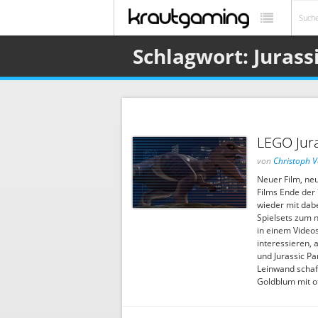
Schlagwort: Jurass
LEGO Jura
von
Christoph V
Neuer Film, neu
Films Ende der 
wieder mit dabe
Spielsets zum n
in einem Videos
interessieren, a
und Jurassic Pa
Leinwand schaff
Goldblum mit o