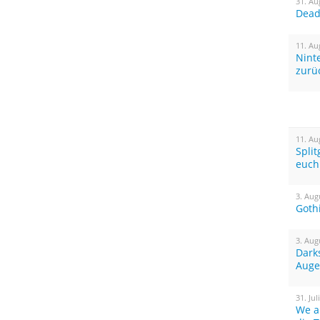
31. Au
Dead 
11. Au
Nint
zurü
11. Au
Spli
euch
3. Aug
Goth
3. Aug
Dark
Auge
31. Jul
We a