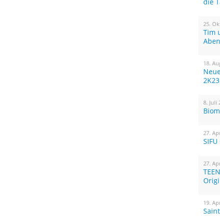
die 
25. Ok
Tim 
Aben
18. Au
Neue
2K23
8. Juli
Biom
27. Ap
SIFU
27. Ap
TEEN
Orig
19. Ap
Sain