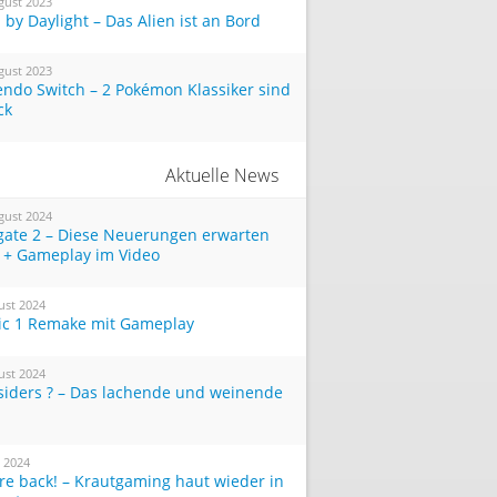
gust 2023
by Daylight – Das Alien ist an Bord
gust 2023
endo Switch – 2 Pokémon Klassiker sind
ck
Aktuelle News
gust 2024
tgate 2 – Diese Neuerungen erwarten
 + Gameplay im Video
ust 2024
ic 1 Remake mit Gameplay
ust 2024
siders ? – Das lachende und weinende
i 2024
re back! – Krautgaming haut wieder in