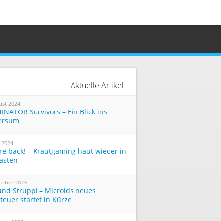
Aktuelle Artikel
ust 2024
INATOR Survivors – Ein Blick ins
ersum
i 2024
re back! – Krautgaming haut wieder in
Tasten
tober 2023
und Struppi – Microids neues
teuer startet in Kürze