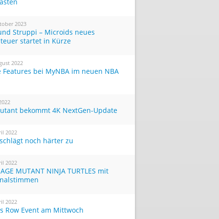
Tasten
tober 2023
und Struppi – Microids neues
teuer startet in Kürze
gust 2022
 Features bei MyNBA im neuen NBA
 2022
utant bekommt 4K NextGen-Update
ril 2022
 schlägt noch härter zu
ril 2022
AGE MUTANT NINJA TURTLES mit
inalstimmen
ril 2022
ts Row Event am Mittwoch