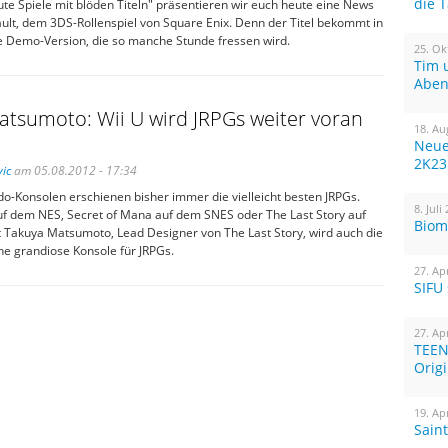
die 
ute Spiele mit blöden Titeln" präsentieren wir euch heute eine News
ult, dem 3DS-Rollenspiel von Square Enix. Denn der Titel bekommt in
e Demo-Version, die so manche Stunde fressen wird.
25. Ok
Tim 
Aben
tsumoto: Wii U wird JRPGs weiter voran
18. Au
Neue
2K23
ic
am 05.08.2012 - 17:34
o-Konsolen erschienen bisher immer die vielleicht besten JRPGs.
8. Juli
auf dem NES, Secret of Mana auf dem SNES oder The Last Story auf
Biom
t Takuya Matsumoto, Lead Designer von The Last Story, wird auch die
ne grandiose Konsole für JRPGs.
27. Ap
SIFU
27. Ap
TEEN
Orig
19. Ap
Sain