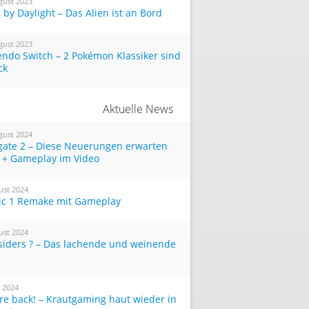
gust 2023
by Daylight – Das Alien ist an Bord
gust 2023
endo Switch – 2 Pokémon Klassiker sind
ck
Aktuelle News
gust 2024
tgate 2 – Diese Neuerungen erwarten
 + Gameplay im Video
ust 2024
ic 1 Remake mit Gameplay
ust 2024
siders ? – Das lachende und weinende
i 2024
re back! – Krautgaming haut wieder in