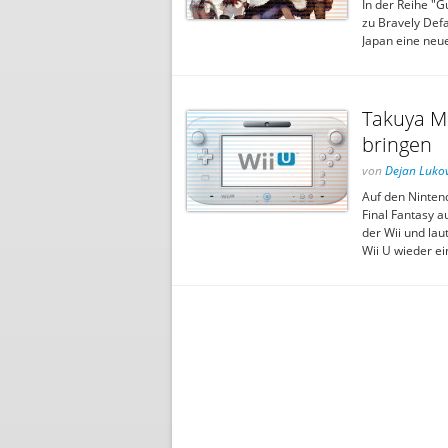
In der Reihe "G
zu Bravely Defa
Japan eine neu
Takuya Ma
bringen
von
Dejan Lukov
Auf den Nintend
Final Fantasy 
der Wii und lau
Wii U wieder ei