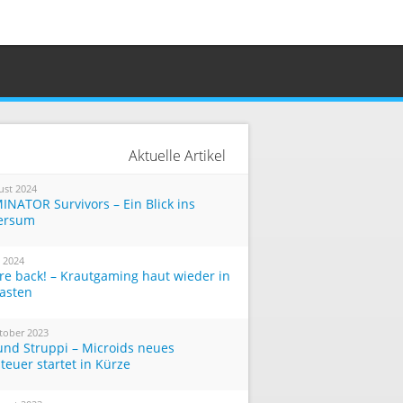
Aktuelle Artikel
ust 2024
INATOR Survivors – Ein Blick ins
ersum
i 2024
re back! – Krautgaming haut wieder in
Tasten
tober 2023
und Struppi – Microids neues
teuer startet in Kürze