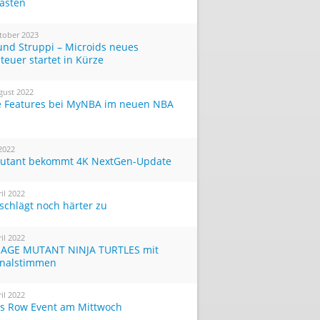
Tasten
tober 2023
und Struppi – Microids neues
teuer startet in Kürze
gust 2022
 Features bei MyNBA im neuen NBA
 2022
utant bekommt 4K NextGen-Update
ril 2022
 schlägt noch härter zu
ril 2022
AGE MUTANT NINJA TURTLES mit
inalstimmen
ril 2022
ts Row Event am Mittwoch