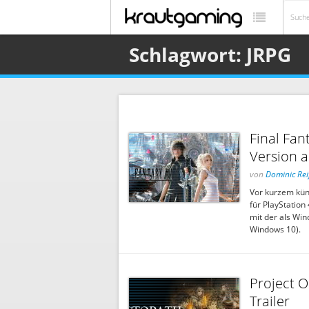
Schlagwort: JRPG
Final Fan
Version 
von
Dominic Rei
Vor kurzem künd
für PlayStation
mit der als Win
Windows 10).
Project 
Trailer