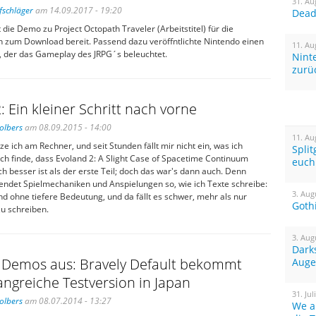
31. Au
fschläger
am 14.09.2017 - 19:20
Dead 
t die Demo zu Project Octopath Traveler (Arbeitstitel) für die
h zum Download bereit. Passend dazu veröffntlichte Nintendo einen
11. Au
r, der das Gameplay des JRPG´s beleuchtet.
Nint
zurü
: Ein kleiner Schritt nach vorne
olbers
am 08.09.2015 - 14:00
11. Au
ze ich am Rechner, und seit Stunden fällt mir nicht ein, was ich
Spli
 Ich finde, dass Evoland 2: A Slight Case of Spacetime Continuum
euch
ch besser ist als der erste Teil; doch das war's dann auch. Denn
endet Spielmechaniken und Anspielungen so, wie ich Texte schreibe:
3. Aug
d ohne tiefere Bedeutung, und da fällt es schwer, mehr als nur
Goth
 zu schreiben.
3. Aug
Dark
 Demos aus: Bravely Default bekommt
Auge
ngreiche Testversion in Japan
31. Jul
olbers
am 08.07.2014 - 13:27
We a