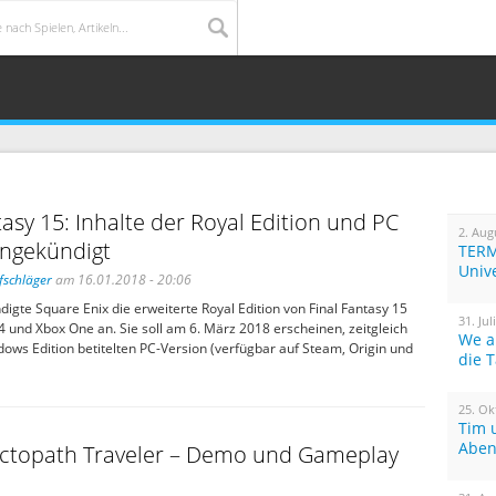
tasy 15: Inhalte der Royal Edition und PC
2. Aug
angekündigt
TERM
Univ
fschläger
am 16.01.2018 - 20:06
igte Square Enix die erweiterte Royal Edition von Final Fantasy 15
31. Jul
 4 und Xbox One an. Sie soll am 6. März 2018 erscheinen, zeitgleich
We a
dows Edition betitelten PC-Version (verfügbar auf Steam, Origin und
die 
25. Ok
Tim 
Aben
Octopath Traveler – Demo und Gameplay