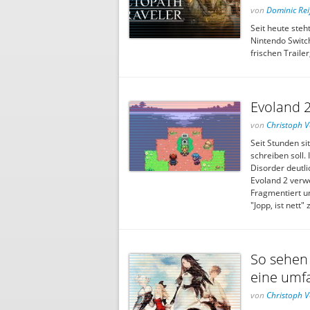
von
Dominic Rei
Seit heute steh
Nintendo Switc
frischen Traile
Evoland 2
von
Christoph V
Seit Stunden sit
schreiben soll.
Disorder deutli
Evoland 2 verw
Fragmentiert un
"Jopp, ist nett"
So sehen
eine umfa
von
Christoph V