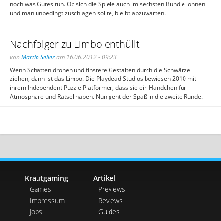
noch was Gutes tun. Ob sich die Spiele auch im sechsten Bundle lohnen
und man unbedingt zuschlagen sollte, bleibt abzuwarten.
Nachfolger zu Limbo enthüllt
von
Martin Seiler
am 16.06.2012 - 09:23
Wenn Schatten drohen und finstere Gestalten durch die Schwärze
ziehen, dann ist das Limbo. Die Playdead Studios bewiesen 2010 mit
ihrem Independent Puzzle Platformer, dass sie ein Händchen für
Atmosphäre und Rätsel haben. Nun geht der Spaß in die zweite Runde.
Krautgaming
Artikel
Games
Previews
Impressum
Reviews
Jobs
Guides