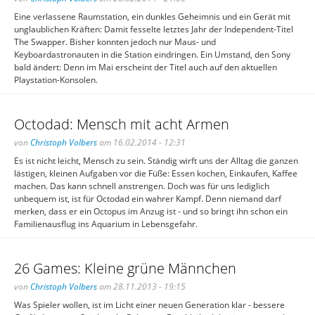
Eine verlassene Raumstation, ein dunkles Geheimnis und ein Gerät mit
unglaublichen Kräften: Damit fesselte letztes Jahr der Independent-Titel
The Swapper. Bisher konnten jedoch nur Maus- und
Keyboardastronauten in die Station eindringen. Ein Umstand, den Sony
bald ändert: Denn im Mai erscheint der Titel auch auf den aktuellen
Playstation-Konsolen.
Octodad: Mensch mit acht Armen
von
Christoph Volbers
am 16.02.2014 - 12:31
Es ist nicht leicht, Mensch zu sein. Ständig wirft uns der Alltag die ganzen
lästigen, kleinen Aufgaben vor die Füße: Essen kochen, Einkaufen, Kaffee
machen. Das kann schnell anstrengen. Doch was für uns lediglich
unbequem ist, ist für Octodad ein wahrer Kampf. Denn niemand darf
merken, dass er ein Octopus im Anzug ist - und so bringt ihn schon ein
Familienausflug ins Aquarium in Lebensgefahr.
26 Games: Kleine grüne Männchen
von
Christoph Volbers
am 28.11.2013 - 19:15
Was Spieler wollen, ist im Licht einer neuen Generation klar - bessere