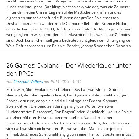
Grafik, besseres Spiel, mehr Polygone. Eins bleibt dabei immer zurück:
Künstliche Intelligenz. Das klingt nicht so sexy wie das, was die Zauberer
hinter der neuen Unreal Engine auf die Mattscheibe knallen und es
eignet sich nur schlecht für die Bühnen der großen Spielemessen.
Deshalb überlassen wir denkende Computer lieber der Science Fiction,
denn die kann uns Hal 9000, den Terminator oder die Matrix geben - vor
wenigen Jahren waren mörderische Maschinen das, was heute Zombies
sind. Doch künstliche Intelligenz bedeutet nicht gleich den Untergang der
Welt. Dafür sprechen zum Beispiel Bender, Johnny 5 oder eben Darwinia.
26 Games: Evoland – Der Wiederkäuer unter
den RPGs
von
Christoph Volbers
am 19.11.2013 - 12:11
Es tut weh, über Evoland zu schreiben. Das hat zwei simple Gründe:
Niemand, der über Spiele schreibt, hackt gerne auf den unabhängigen
Entwicklern rum, denn sie sind die Lieblinge der Fedora-Kinnbart-
Spielekritiker. Die benutzen dann ganz große Wörter wie etwa
"Ludonarrative Dissonanz", "Ian Bogost" oder "Arschloch", weil sie Spiele
auf einer höheren Existenzebene verstehen. Nach den kleinen
Entwicklern zu treten ist außerdem extrem unsportlich, denn die können
sich nachweislich nicht wehren. Ein weiser alter Mann sagte jedoch
einmal, dass jedes Spiel unabhängig von seiner Herkunft bestehen muss: