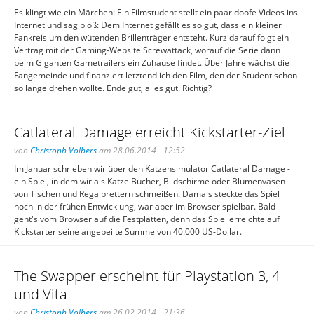
Es klingt wie ein Märchen: Ein Filmstudent stellt ein paar doofe Videos ins
Internet und sag bloß: Dem Internet gefällt es so gut, dass ein kleiner
Fankreis um den wütenden Brillenträger entsteht. Kurz darauf folgt ein
Vertrag mit der Gaming-Website Screwattack, worauf die Serie dann
beim Giganten Gametrailers ein Zuhause findet. Über Jahre wächst die
Fangemeinde und finanziert letztendlich den Film, den der Student schon
so lange drehen wollte. Ende gut, alles gut. Richtig?
Catlateral Damage erreicht Kickstarter-Ziel
von
Christoph Volbers
am 28.06.2014 - 12:52
Im Januar schrieben wir über den Katzensimulator Catlateral Damage -
ein Spiel, in dem wir als Katze Bücher, Bildschirme oder Blumenvasen
von Tischen und Regalbrettern schmeißen. Damals steckte das Spiel
noch in der frühen Entwicklung, war aber im Browser spielbar. Bald
geht's vom Browser auf die Festplatten, denn das Spiel erreichte auf
Kickstarter seine angepeilte Summe von 40.000 US-Dollar.
The Swapper erscheint für Playstation 3, 4
und Vita
von
Christoph Volbers
am 26.02.2014 - 21:36