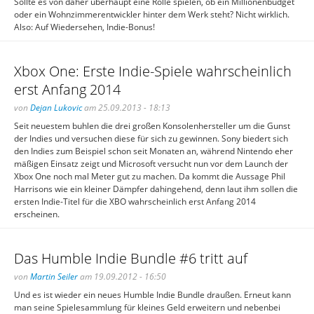
Sollte es von daher überhaupt eine Rolle spielen, ob ein Millionenbudget
oder ein Wohnzimmerentwickler hinter dem Werk steht? Nicht wirklich.
Also: Auf Wiedersehen, Indie-Bonus!
Xbox One: Erste Indie-Spiele wahrscheinlich
erst Anfang 2014
von
Dejan Lukovic
am 25.09.2013 - 18:13
Seit neuestem buhlen die drei großen Konsolenhersteller um die Gunst
der Indies und versuchen diese für sich zu gewinnen. Sony biedert sich
den Indies zum Beispiel schon seit Monaten an, während Nintendo eher
mäßigen Einsatz zeigt und Microsoft versucht nun vor dem Launch der
Xbox One noch mal Meter gut zu machen. Da kommt die Aussage Phil
Harrisons wie ein kleiner Dämpfer dahingehend, denn laut ihm sollen die
ersten Indie-Titel für die XBO wahrscheinlich erst Anfang 2014
erscheinen.
Das Humble Indie Bundle #6 tritt auf
von
Martin Seiler
am 19.09.2012 - 16:50
Und es ist wieder ein neues Humble Indie Bundle draußen. Erneut kann
man seine Spielesammlung für kleines Geld erweitern und nebenbei