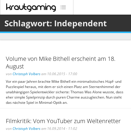
Schlagwort: Independent
Volume von Mike Bithell erscheint am 18.
August
von
Christoph Volbers
am 10.06.2015 - 17:00
Vor ein paar Jahren brachte Mike Bithell ein minimalistisches Hüpf- und
Puzzlespiel heraus, mit dem er sich einen Platz am Sternenhimmel der
unabhängigen Spielentwickler sicherte: Thomas Was Alone wusste, dass
eher simple Spielprinzip durch puren Charme auszugleichen. Nun steht
das nächste Spiel in Minimal-Optik an.
Filmkritik: Vom YouTuber zum Weltenretter
von
Christoph Volbers
am 16.09.2014 - 11:02