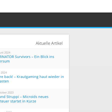
Aktuelle Artikel
ust 2024
INATOR Survivors – Ein Blick ins
ersum
i 2024
re back! – Krautgaming haut wieder in
Tasten
tober 2023
und Struppi – Microids neues
teuer startet in Kürze