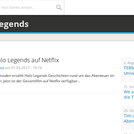
Legends
o Legends auf Netflix
2. Aug
TERM
hut
am 01.05.2017 - 19:14
Univ
isoden erzählt Halo Legends Geschichten rund um das Abenteuer im
 Jetzt ist der Gesamtfilm auf Netflix verfügbar...
31. Jul
We a
die 
25. Ok
Tim 
Aben