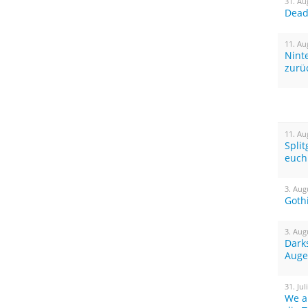
31. Au
Dead 
11. Au
Nint
zurü
11. Au
Spli
euch
3. Aug
Goth
3. Aug
Dark
Auge
31. Jul
We a