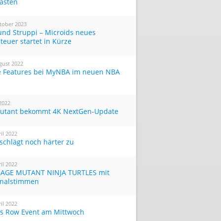
Tasten
tober 2023
und Struppi – Microids neues
teuer startet in Kürze
gust 2022
 Features bei MyNBA im neuen NBA
 2022
utant bekommt 4K NextGen-Update
ril 2022
 schlägt noch härter zu
ril 2022
AGE MUTANT NINJA TURTLES mit
inalstimmen
ril 2022
ts Row Event am Mittwoch