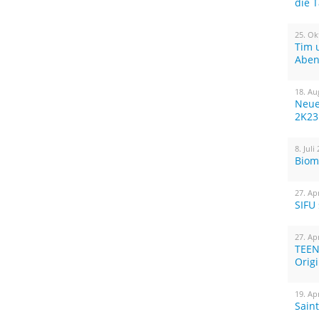
die 
25. Ok
Tim 
Aben
18. Au
Neue
2K23
8. Juli
Biom
27. Ap
SIFU
27. Ap
TEEN
Orig
19. Ap
Sain