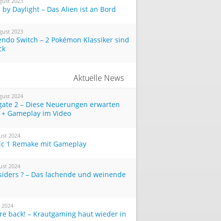
gust 2023
by Daylight – Das Alien ist an Bord
gust 2023
endo Switch – 2 Pokémon Klassiker sind
ck
Aktuelle News
gust 2024
tgate 2 – Diese Neuerungen erwarten
 + Gameplay im Video
ust 2024
ic 1 Remake mit Gameplay
ust 2024
siders ? – Das lachende und weinende
i 2024
re back! – Krautgaming haut wieder in