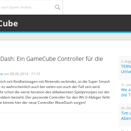
Cube
Dash: Ein GameCube Controller für die
2. Aug
TERM
Univ
ic
am 08.06.2014 - 11:15
mich seit Kindheitstagen mit Nintendo verbindet, ist die Super Smash
31. Jul
e es wahrscheinlich auch bei vielen von euch der Fall sein wird.
We a
eht schon die vierte Iteration des altbekannten Spielprinzipes vor der
die 
roblem besteht: Der passende Controller für den Wii U-Ableger fehlt
lfe könnte hier der neue Controller WaveDash sorgen!
25. Ok
Tim 
Aben