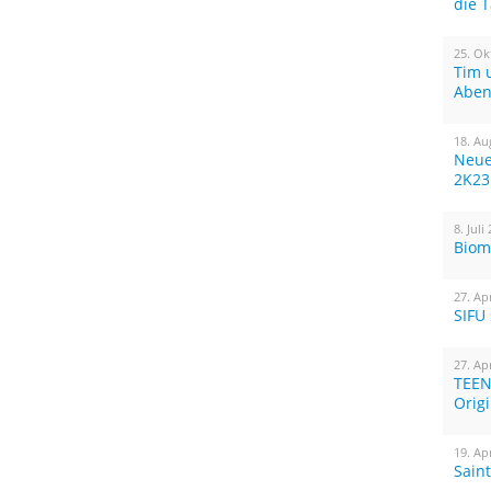
die 
25. Ok
Tim 
Aben
18. Au
Neue
2K23
8. Juli
Biom
27. Ap
SIFU
27. Ap
TEEN
Orig
19. Ap
Sain