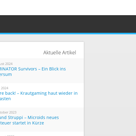
Aktuelle Artikel
ust 2024
INATOR Survivors – Ein Blick ins
ersum
i 2024
re back! – Krautgaming haut wieder in
Tasten
tober 2023
und Struppi – Microids neues
teuer startet in Kürze