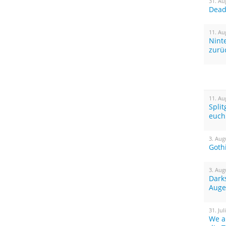
31. Au
Dead 
11. Au
Nint
zurü
11. Au
Spli
euch
3. Aug
Goth
3. Aug
Dark
Auge
31. Jul
We a