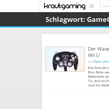
Schlagwort: Game
Der Wave
Wii U
von
Dejan Lukov
Eine Serie die 
Bros. Reihe, wi
Mittlerweile st
Tür, doch ein P
noch! Für Abhi