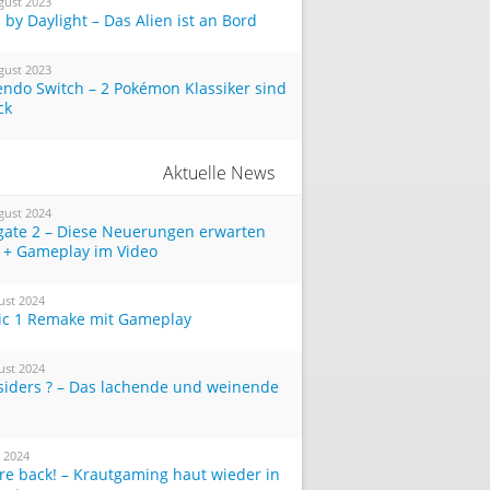
gust 2023
by Daylight – Das Alien ist an Bord
gust 2023
endo Switch – 2 Pokémon Klassiker sind
ck
Aktuelle News
gust 2024
tgate 2 – Diese Neuerungen erwarten
 + Gameplay im Video
ust 2024
ic 1 Remake mit Gameplay
ust 2024
siders ? – Das lachende und weinende
i 2024
re back! – Krautgaming haut wieder in