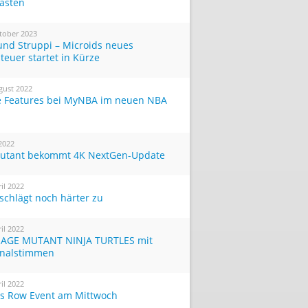
Tasten
tober 2023
und Struppi – Microids neues
teuer startet in Kürze
gust 2022
 Features bei MyNBA im neuen NBA
 2022
utant bekommt 4K NextGen-Update
ril 2022
 schlägt noch härter zu
ril 2022
AGE MUTANT NINJA TURTLES mit
inalstimmen
ril 2022
ts Row Event am Mittwoch