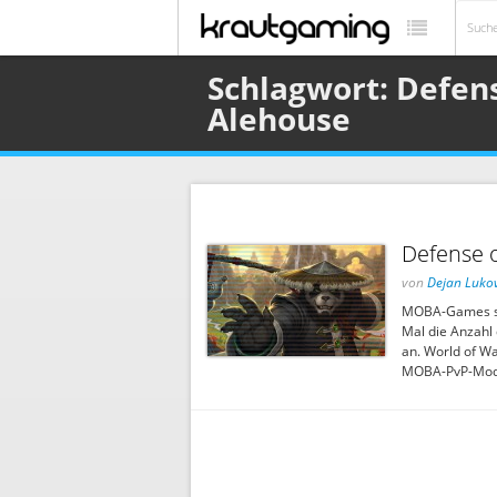
Schlagwort: Defens
Alehouse
Defense 
von
Dejan Lukov
MOBA-Games sind
Mal die Anzahl 
an. World of W
MOBA-PvP-Modu