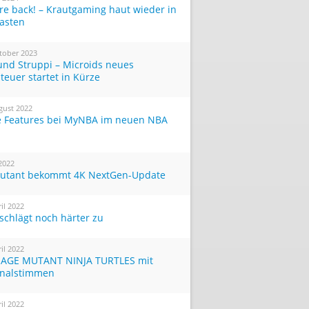
re back! – Krautgaming haut wieder in
Tasten
tober 2023
und Struppi – Microids neues
teuer startet in Kürze
gust 2022
 Features bei MyNBA im neuen NBA
 2022
utant bekommt 4K NextGen-Update
ril 2022
 schlägt noch härter zu
ril 2022
AGE MUTANT NINJA TURTLES mit
inalstimmen
ril 2022