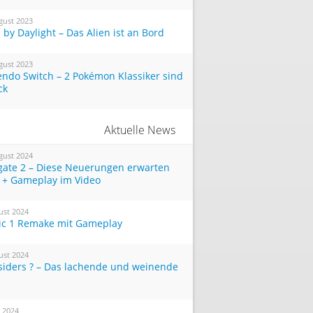
gust 2023
by Daylight – Das Alien ist an Bord
gust 2023
endo Switch – 2 Pokémon Klassiker sind
ck
Aktuelle News
gust 2024
tgate 2 – Diese Neuerungen erwarten
 + Gameplay im Video
ust 2024
ic 1 Remake mit Gameplay
ust 2024
siders ? – Das lachende und weinende
i 2024