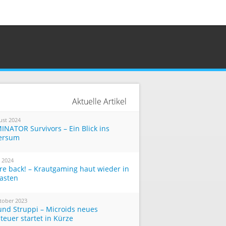
Aktuelle Artikel
ust 2024
INATOR Survivors – Ein Blick ins
ersum
i 2024
re back! – Krautgaming haut wieder in
Tasten
tober 2023
und Struppi – Microids neues
teuer startet in Kürze