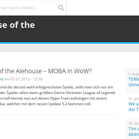
e of the
of the Alehouse – MOBA in WoW?
2. Aug
TERM
ic
am 03.01.2013 - 15:38
Univ
 die derzeit wohl erfolgreichsten Spiele, sieht man sich nur ein
der Spieler allein beim größten Genre-Vertreter League of Legends
arcraft könnte nun auf diesen Hype-Train aufsteigen mit einem
31. Jul
We a
s, welcher mit dem neuen Update 5.2 kommen soll.
die 
25. Ok
Tim 
Aben