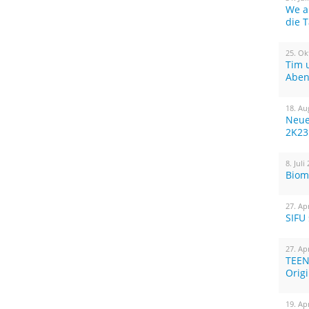
We a
die 
25. Ok
Tim 
Aben
18. Au
Neue
2K23
8. Juli
Biom
27. Ap
SIFU
27. Ap
TEEN
Orig
19. Ap