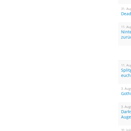
31. Au
Dead 
11. Au
Nint
zurü
11. Au
Spli
euch
3. Aug
Goth
3. Aug
Dark
Auge
31. Jul