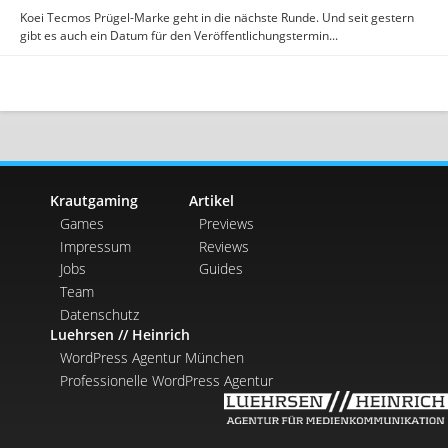
Koei Tecmos Prügel-Marke geht in die nächste Runde. Und seit gestern
gibt es auch ein Datum für den Veröffentlichungstermin...
Krautgaming
Artikel
Games
Previews
Impressum
Reviews
Jobs
Guides
Team
Datenschutz
Luehrsen // Heinrich
WordPress Agentur München
Professionelle WordPress Agentur