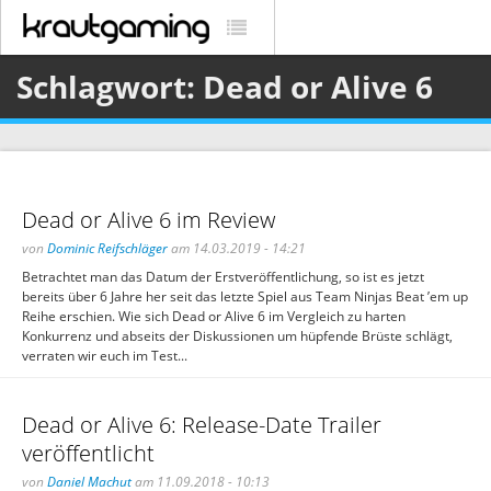
Schlagwort: Dead or Alive 6
Dead or Alive 6 im Review
von
Dominic Reifschläger
am 14.03.2019 - 14:21
Betrachtet man das Datum der Erstveröffentlichung, so ist es jetzt
bereits über 6 Jahre her seit das letzte Spiel aus Team Ninjas Beat ’em up
Reihe erschien. Wie sich Dead or Alive 6 im Vergleich zu harten
Konkurrenz und abseits der Diskussionen um hüpfende Brüste schlägt,
verraten wir euch im Test...
Dead or Alive 6: Release-Date Trailer
veröffentlicht
von
Daniel Machut
am 11.09.2018 - 10:13