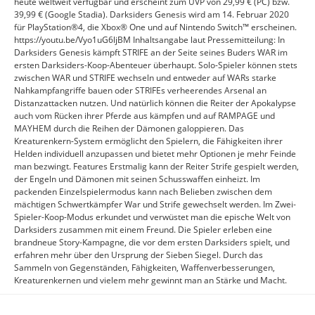
heute weltweit verfügbar und erscheint zum UVP von 29,99 € (PC) bzw.
39,99 € (Google Stadia). Darksiders Genesis wird am 14. Februar 2020
für PlayStation®4, die Xbox® One und auf Nintendo Switch™ erscheinen.
https://youtu.be/Vyo1uG6ljBM Inhaltsangabe laut Pressemitteilung: In
Darksiders Genesis kämpft STRIFE an der Seite seines Buders WAR im
ersten Darksiders-Koop-Abenteuer überhaupt. Solo-Spieler können stets
zwischen WAR und STRIFE wechseln und entweder auf WARs starke
Nahkampfangriffe bauen oder STRIFEs verheerendes Arsenal an
Distanzattacken nutzen. Und natürlich können die Reiter der Apokalypse
auch vom Rücken ihrer Pferde aus kämpfen und auf RAMPAGE und
MAYHEM durch die Reihen der Dämonen galoppieren. Das
Kreaturenkern-System ermöglicht den Spielern, die Fähigkeiten ihrer
Helden individuell anzupassen und bietet mehr Optionen je mehr Feinde
man bezwingt. Features Erstmalig kann der Reiter Strife gespielt werden,
der Engeln und Dämonen mit seinen Schusswaffen einheizt. Im
packenden Einzelspielermodus kann nach Belieben zwischen dem
mächtigen Schwertkämpfer War und Strife gewechselt werden. Im Zwei-
Spieler-Koop-Modus erkundet und verwüstet man die epische Welt von
Darksiders zusammen mit einem Freund. Die Spieler erleben eine
brandneue Story-Kampagne, die vor dem ersten Darksiders spielt, und
erfahren mehr über den Ursprung der Sieben Siegel. Durch das
Sammeln von Gegenständen, Fähigkeiten, Waffenverbesserungen,
Kreaturenkernen und vielem mehr gewinnt man an Stärke und Macht.