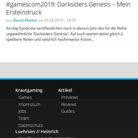
#gamescom2019: Darksiders Genesis – Mein
Ersteindruck
von
Daniel Machut
am 29.08.2019 - 18:35
Airship Syndicate veröffentlichen noch in diesem Jahr das für die Reihe
ungewöhnliche 'Darksiders Genesis'. Auf euch warten dabei gleich 2
spielbare Reiter und natürlich haufenweise Action...
Krautgaming
Artikel
Games
Previews
Impressum
Reviews
Jobs
Guides
Team
Datenschutz
Luehrsen // Heinrich