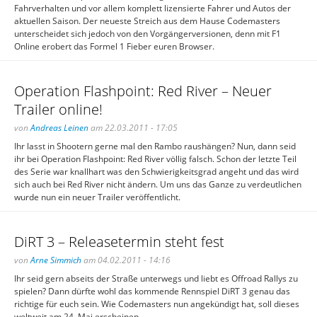
Fahrverhalten und vor allem komplett lizensierte Fahrer und Autos der
aktuellen Saison. Der neueste Streich aus dem Hause Codemasters
unterscheidet sich jedoch von den Vorgängerversionen, denn mit F1
Online erobert das Formel 1 Fieber euren Browser.
Operation Flashpoint: Red River – Neuer
Trailer online!
von
Andreas Leinen
am 22.03.2011 - 17:05
Ihr lasst in Shootern gerne mal den Rambo raushängen? Nun, dann seid
ihr bei Operation Flashpoint: Red River völlig falsch. Schon der letzte Teil
des Serie war knallhart was den Schwierigkeitsgrad angeht und das wird
sich auch bei Red River nicht ändern. Um uns das Ganze zu verdeutlichen
wurde nun ein neuer Trailer veröffentlicht.
DiRT 3 – Releasetermin steht fest
von
Arne Simmich
am 04.02.2011 - 14:16
Ihr seid gern abseits der Straße unterwegs und liebt es Offroad Rallys zu
spielen? Dann dürfte wohl das kommende Rennspiel DiRT 3 genau das
richtige für euch sein. Wie Codemasters nun angekündigt hat, soll dieses
weltweit am 24. Mai erscheinen.