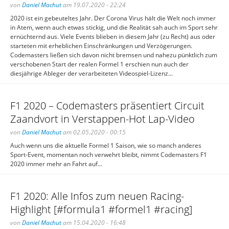
von
Daniel Machut
am 19.07.2020 - 22:24
2020 ist ein gebeuteltes Jahr. Der Corona Virus hält die Welt noch immer
in Atem, wenn auch etwas stickig, und die Realität sah auch im Sport sehr
ernüchternd aus. Viele Events blieben in diesem Jahr (zu Recht) aus oder
starteten mit erheblichen Einschränkungen und Verzögerungen.
Codemasters ließen sich davon nicht bremsen und nahezu pünktlich zum
verschobenen Start der realen Formel 1 erschien nun auch der
diesjährige Ableger der verarbeiteten Videospiel-Lizenz...
F1 2020 – Codemasters präsentiert Circuit
Zaandvort in Verstappen-Hot Lap-Video
von
Daniel Machut
am 02.05.2020 - 00:15
Auch wenn uns die aktuelle Formel 1 Saison, wie so manch anderes
Sport-Event, momentan noch verwehrt bleibt, nimmt Codemasters F1
2020 immer mehr an Fahrt auf...
F1 2020: Alle Infos zum neuen Racing-
Highlight [#formula1 #formel1 #racing]
von
Daniel Machut
am 15.04.2020 - 16:48