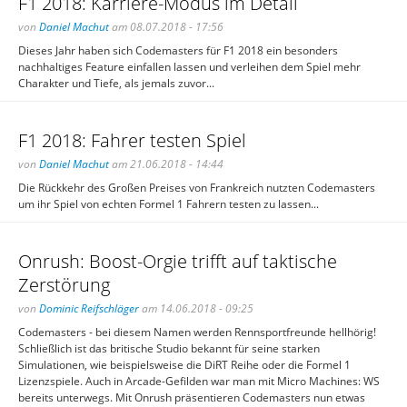
F1 2018: Karriere-Modus im Detail
von
Daniel Machut
am 08.07.2018 - 17:56
Dieses Jahr haben sich Codemasters für F1 2018 ein besonders
nachhaltiges Feature einfallen lassen und verleihen dem Spiel mehr
Charakter und Tiefe, als jemals zuvor...
F1 2018: Fahrer testen Spiel
von
Daniel Machut
am 21.06.2018 - 14:44
Die Rückkehr des Großen Preises von Frankreich nutzten Codemasters
um ihr Spiel von echten Formel 1 Fahrern testen zu lassen...
Onrush: Boost-Orgie trifft auf taktische
Zerstörung
von
Dominic Reifschläger
am 14.06.2018 - 09:25
Codemasters - bei diesem Namen werden Rennsportfreunde hellhörig!
Schließlich ist das britische Studio bekannt für seine starken
Simulationen, wie beispielsweise die DiRT Reihe oder die Formel 1
Lizenzspiele. Auch in Arcade-Gefilden war man mit Micro Machines: WS
bereits unterwegs. Mit Onrush präsentieren Codemasters nun etwas