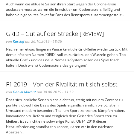
Auch wenn die aktuelle Saison ihren Start wegen der Corona-Krise
auslassen musste, waren die Entwickler um Codemasters fleißig und
haben ein geballtes Paket für Fans des Rennsports zusammengestellt...
GRID – Gut auf der Strecke [REVIEW]
von
Kaschif
am 26.10.2019 - 18:26
Nach einer etwas längeren Pause kehrt die Grid-Reihe wieder zurück. Mit
dem einfachen Namen "GRID" soll es zurück zu den Wurzeln gehen. Top
aktuelle Grafik und das neue Nemesis-System sollen das Spiel frisch
halten. Doch wie ist Codemasters das gelungen?
F1 2019 – Von der Rivalität mit sich selbst
von
Daniel Machut
am 30.06.2019 - 11:59
Dass sich jährliche Serien nicht leicht tun, stetig mit neuem Content zu
punkten, obwohl die Basis des Spiels eigentlich ähnlich bleibt, ist ein
Umstand mit dem besonders Titel um Sportlizenzen zu kämpfen haben.
Innovationen zu liefern und zeitgleich dem Geist des Sports treu zu
bleiben, ist schlicht eine schwierige Kunst. Ob F1 2019 dieser
Herausforderung standhalten konnte, klären wir in den nächsten
Absätzen...