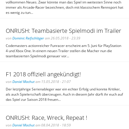
vollkommen Neues. Zwar könnte man das Spiel im weitesten Sinne noch
immer als Arcade-Racer bezeichnen, doch mit klassischem Rennsport hat
es wenig zu tun...
ONRUSH: Teambasierte Spielmodi im Trailer
von
Dominic Reifschläger
am 26.05.2018 - 23:39
Codemasters actionreicher Funracer erscheint am 5. Juni für PlayStation
4 und Xbox One. In einem neuen Trailer stellen die Macher nun die
teambasierten Spielmodi genauer vor...
F1 2018 offiziell angekündigt!
von
Daniel Machut
am 15.05.2018 - 21:07
Der letztjährige Serienableger war ein echter Erfolg und konnte Kritiker,
als auch Spielerschaft überzeugen. Auch in diesem Jahr dürft ihr euch auf
das Spiel zur Saison 2018 freuen...
ONRUSH: Race, Wreck, Repeat !
von
Daniel Machut
am 08.04.2018 - 18:59