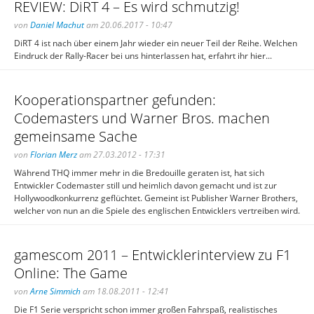
REVIEW: DiRT 4 – Es wird schmutzig!
von
Daniel Machut
am 20.06.2017 - 10:47
DiRT 4 ist nach über einem Jahr wieder ein neuer Teil der Reihe. Welchen
Eindruck der Rally-Racer bei uns hinterlassen hat, erfahrt ihr hier...
Kooperationspartner gefunden:
Codemasters und Warner Bros. machen
gemeinsame Sache
von
Florian Merz
am 27.03.2012 - 17:31
Während THQ immer mehr in die Bredouille geraten ist, hat sich
Entwickler Codemaster still und heimlich davon gemacht und ist zur
Hollywoodkonkurrenz geflüchtet. Gemeint ist Publisher Warner Brothers,
welcher von nun an die Spiele des englischen Entwicklers vertreiben wird.
gamescom 2011 – Entwicklerinterview zu F1
Online: The Game
von
Arne Simmich
am 18.08.2011 - 12:41
Die F1 Serie verspricht schon immer großen Fahrspaß, realistisches