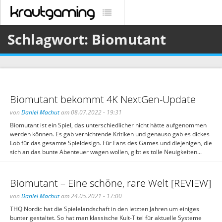
Schlagwort: Biomutant
Biomutant bekommt 4K NextGen-Update
von
Daniel Machut
am 08.07.2022 - 19:31
Biomutant ist ein Spiel, das unterschiedlicher nicht hätte aufgenommen
werden können. Es gab vernichtende Kritiken und genauso gab es dickes
Lob für das gesamte Spieldesign. Für Fans des Games und diejenigen, die
sich an das bunte Abenteuer wagen wollen, gibt es tolle Neuigkeiten...
Biomutant – Eine schöne, rare Welt [REVIEW]
von
Daniel Machut
am 24.05.2021 - 17:00
THQ Nordic hat die Spielelandschaft in den letzten Jahren um einiges
bunter gestaltet. So hat man klassische Kult-Titel für aktuelle Systeme