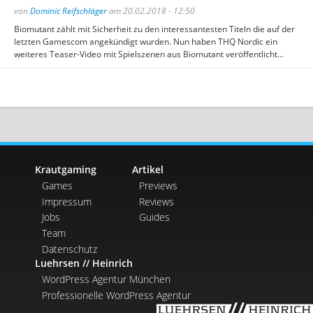
von
Dominic Reifschläger
am 20.02.2018 - 12:50
Biomutant zählt mit Sicherheit zu den interessantesten Titeln die auf der
letzten Gamescom angekündigt wurden. Nun haben THQ Nordic ein
weiteres Teaser-Video mit Spielszenen aus Biomutant veröffentlicht...
Krautgaming
Artikel
Games
Previews
Impressum
Reviews
Jobs
Guides
Team
Datenschutz
Luehrsen // Heinrich
WordPress Agentur München
Professionelle WordPress Agentur