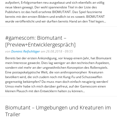
aufpoliert, Erfolgsmarken neu ausgebaut und sich ebenfalls an völlig
neue Ideen gewagt. Der wohl spannendste Titel in der Liste des
Publishers ist das heiß ersehnte BIOMUTANT. Das Spiel faszinierte
bereits mit den ersten Bildern und endlich ist es soweit. BIOMUTANT
wurde veröffentlicht und wir durften bereits Hand an den Titel legen...
#gamescom: Biomutant –
[Preview+Entwicklergespräch]
von
Dominic Reifschläger
am 26.08.2018 - 09:55
Bereits bei der ersten Ankündigung, vor knapp einem Jahr, hat Biomutant
mein Interesse geweckt. Dies lag weniger an den technischen Aspekten,
sondern viel mehr an der ungewöhnlichen Konzeption des Rollenspiels.
Eine postapokalyptische Welt, die von anthropomorphen Kreaturen
bevölkert wird, die sich zudem noch mit Kung-Fu und Schusswaffen
gegenseitig bekämpfen? Da muss man doch einfach neugierig werden!
Umso mehr habe ich mich darüber gefreut, auf der Gamescom einen
kleinen Plausch mit den Entwicklern halten zu können...
Biomutant – Umgebungen und Kreaturen im
Trailer