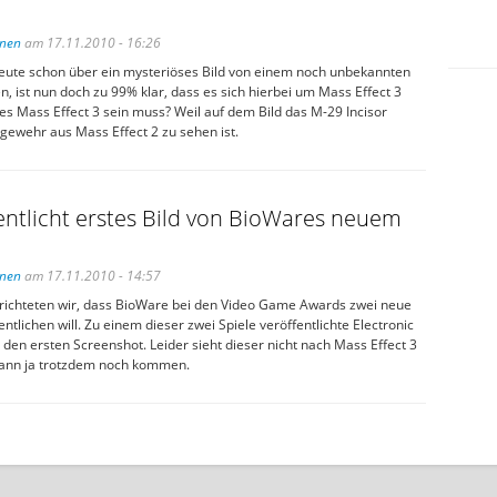
inen
am 17.11.2010 - 16:26
ute schon über ein mysteriöses Bild von einem noch unbekannten
en, ist nun doch zu 99% klar, dass es sich hierbei um Mass Effect 3
es Mass Effect 3 sein muss? Weil auf dem Bild das M-29 Incisor
gewehr aus Mass Effect 2 zu sehen ist.
entlicht erstes Bild von BioWares neuem
inen
am 17.11.2010 - 14:57
erichteten wir, dass BioWare bei den Video Game Awards zwei neue
fentlichen will. Zu einem dieser zwei Spiele veröffentlichte Electronic
t den ersten Screenshot. Leider sieht dieser nicht nach Mass Effect 3
kann ja trotzdem noch kommen.