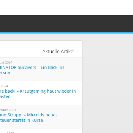
Aktuelle Artikel
ust 2024
INATOR Survivors – Ein Blick ins
ersum
i 2024
re back! – Krautgaming haut wieder in
Tasten
tober 2023
und Struppi – Microids neues
teuer startet in Kürze