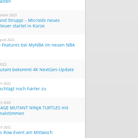
Tasten
tober 2023
und Struppi – Microids neues
teuer startet in Kürze
gust 2022
 Features bei MyNBA im neuen NBA
 2022
utant bekommt 4K NextGen-Update
ril 2022
 schlägt noch härter zu
ril 2022
AGE MUTANT NINJA TURTLES mit
inalstimmen
ril 2022
ts Row Event am Mittwoch