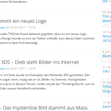
die 
seinen Verbündeten.
25. Ok
Tim 
mmt ein neues Logo
Aben
inen
am 12.01.2011 - 17:35
18. Au
studio THQ hat heute bekannt gegeben, dass es ein neues Logo
Neue
 Design wurde zu erst via Twitter enthüllt, kurz darauf aber nochmal
2K23
event in New York bestätigt.
8. Juli
Biom
3DS – Dieb stellt Bilder ins Internet
27. Ap
inen
am 03.01.2011 - 12:41
SIFU
ert, in China wurde ein Exemplar des Nintendo 3DS gestohlen. Der
on sogar noch, mutig wie er ist, Bilder ins Internet. Hochgeladen
27. Ap
s zuerst in diesem Forum. Leider wurde der Thread gelöscht, nun ist
TEEN
ld des neuen Handheld vorhanden.
Orig
19. Ap
Sain
– Das mysteriöse Bild stammt aus Mass