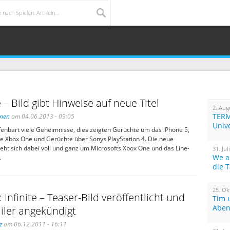
– Bild gibt Hinweise auf neue Titel
2. Aug
TERM
inen
am 04.06.2013 - 09:05
Univ
fenbart viele Geheimnisse, dies zeigten Gerüchte um das iPhone 5,
e Xbox One und Gerüchte über Sonys PlayStation 4. Die neue
eht sich dabei voll und ganz um Microsofts Xbox One und das Line-
31. Jul
We a
.
die 
25. Ok
 Infinite – Teaser-Bild veröffentlicht und
Tim 
Aben
iler angekündigt
z
am 06.12.2011 - 16:11