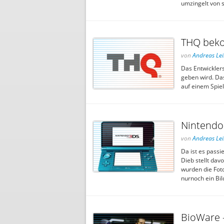
umzingelt von 
THQ beko
von
Andreas Le
Das Entwickler
geben wird. Das
auf einem Spiel
Nintendo 
von
Andreas Le
Da ist es passi
Dieb stellt dav
wurden die Foto
nurnoch ein Bi
BioWare 