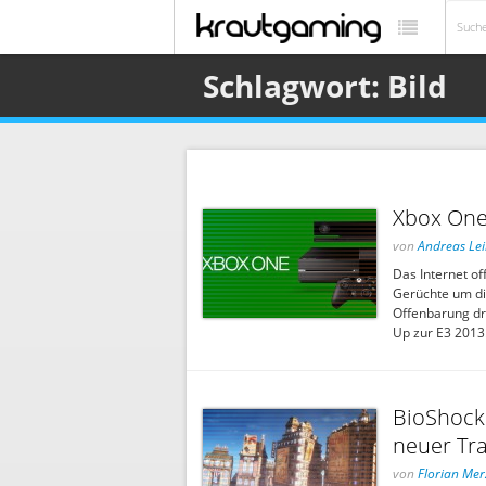
Schlagwort: Bild
Xbox One 
von
Andreas Le
Das Internet of
Gerüchte um di
Offenbarung dr
Up zur E3 2013
BioShock:
neuer Tra
von
Florian Mer