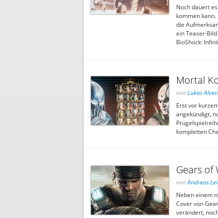
Noch dauert es
kommen kann. D
die Aufmerksam
ein Teaser-Bild
BioShock: Infin
Mortal Ko
von
Lukas Alver
Erst vor kurzem
angekündigt, n
Prügelspielreih
kompletten Cha
Gears of 
von
Andreas Le
Neben einem neu
Cover von Gear
verändert, noc