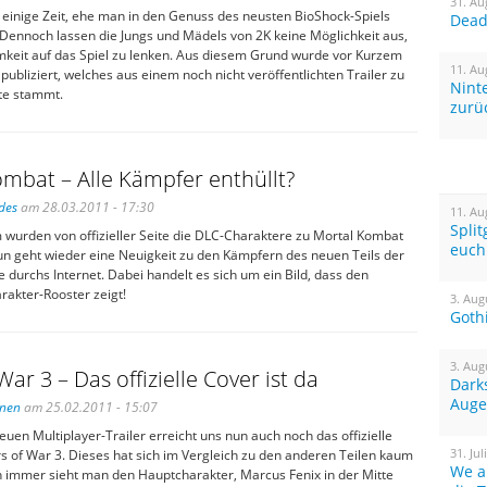
31. Au
 einige Zeit, ehe man in den Genuss des neusten BioShock-Spiels
Dead 
ennoch lassen die Jungs und Mädels von 2K keine Möglichkeit aus,
keit auf das Spiel zu lenken. Aus diesem Grund wurde vor Kurzem
11. Au
 publiziert, welches aus einem noch nicht veröffentlichten Trailer zu
Nint
ite stammt.
zurü
mbat – Alle Kämpfer enthüllt?
des
am 28.03.2011 - 17:30
11. Au
Spli
 wurden von offizieller Seite die DLC-Charaktere zu Mortal Kombat
euch
un geht wieder eine Neuigkeit zu den Kämpfern des neuen Teils der
e durchs Internet. Dabei handelt es sich um ein Bild, dass den
rakter-Rooster zeigt!
3. Aug
Goth
3. Aug
War 3 – Das offizielle Cover ist da
Dark
Auge
inen
am 25.02.2011 - 15:07
en Multiplayer-Trailer erreicht uns nun auch noch das offizielle
31. Jul
s of War 3. Dieses hat sich im Vergleich zu den anderen Teilen kaum
We a
h immer sieht man den Hauptcharakter, Marcus Fenix in der Mitte