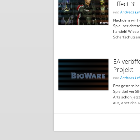
Effect 3!
von
Andreas Le
Nachdem wir he
Spiel berichtet
handelt! Wieso 
Scharfschützen
EA veröff
Projekt
von
Andreas Le
Erst gestern b
Spieltitel veröf
Arts schon jetz
aus, aber das 