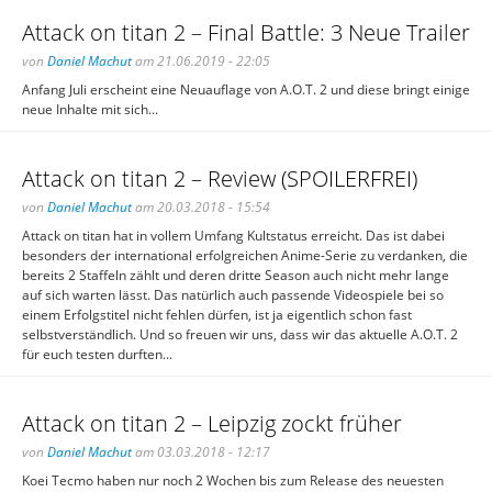
Attack on titan 2 – Final Battle: 3 Neue Trailer
von
Daniel Machut
am 21.06.2019 - 22:05
Anfang Juli erscheint eine Neuauflage von A.O.T. 2 und diese bringt einige
neue Inhalte mit sich...
Attack on titan 2 – Review (SPOILERFREI)
von
Daniel Machut
am 20.03.2018 - 15:54
Attack on titan hat in vollem Umfang Kultstatus erreicht. Das ist dabei
besonders der international erfolgreichen Anime-Serie zu verdanken, die
bereits 2 Staffeln zählt und deren dritte Season auch nicht mehr lange
auf sich warten lässt. Das natürlich auch passende Videospiele bei so
einem Erfolgstitel nicht fehlen dürfen, ist ja eigentlich schon fast
selbstverständlich. Und so freuen wir uns, dass wir das aktuelle A.O.T. 2
für euch testen durften...
Attack on titan 2 – Leipzig zockt früher
von
Daniel Machut
am 03.03.2018 - 12:17
Koei Tecmo haben nur noch 2 Wochen bis zum Release des neuesten