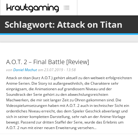
Schlagwort: Attack on Titan
A.O.T. 2 – Final Battle [Review]
von
Daniel Machut
am 23.07.2019 - 13:58
Attack on titan (kurz A.O.T.) gehört aktuell zu den weltweit erfolgreichsten
Anime-Serien. Die Story ist außergewöhnlich, die Charaktere sehr
einprägsam, die Animationen auf grandiosem Niveau und der
Soundtrack der Serie gehört zu den abwechslungsreichsten
Machwerken, die mir seit langer Zeit zu Ohren gekommen sind. Die
Videospielumsetzungen haben mit A.O.T. 2 auch in technischer Sicht ein
ordentliches Niveau erreicht, das dem Spieler Geschick abverlangt und
sich in seiner kompletten Darstellung, sehr nah an der Anime-Vorlage
bewegt. Passend zur dritten Staffel der Serie, wurde das Erlebnis um
A.O.T. 2 nun mit einer neuen Erweiterung versehen...