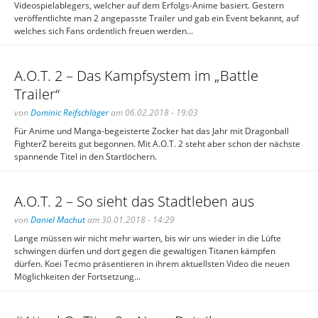
Videospielablegers, welcher auf dem Erfolgs-Anime basiert. Gestern
veröffentlichte man 2 angepasste Trailer und gab ein Event bekannt, auf
welches sich Fans ordentlich freuen werden...
A.O.T. 2 – Das Kampfsystem im „Battle
Trailer“
von
Dominic Reifschläger
am 06.02.2018 - 19:03
Für Anime und Manga-begeisterte Zocker hat das Jahr mit Dragonball
FighterZ bereits gut begonnen. Mit A.O.T. 2 steht aber schon der nächste
spannende Titel in den Startlöchern.
A.O.T. 2 – So sieht das Stadtleben aus
von
Daniel Machut
am 30.01.2018 - 14:29
Lange müssen wir nicht mehr warten, bis wir uns wieder in die Lüfte
schwingen dürfen und dort gegen die gewaltigen Titanen kämpfen
dürfen. Koei Tecmo präsentieren in ihrem aktuellsten Video die neuen
Möglichkeiten der Fortsetzung...