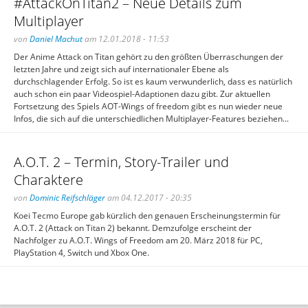
#AttackOnTitan2 – Neue Details zum
Multiplayer
von
Daniel Machut
am 12.01.2018 - 11:53
Der Anime Attack on Titan gehört zu den größten Überraschungen der
letzten Jahre und zeigt sich auf internationaler Ebene als
durchschlagender Erfolg. So ist es kaum verwunderlich, dass es natürlich
auch schon ein paar Videospiel-Adaptionen dazu gibt. Zur aktuellen
Fortsetzung des Spiels AOT-Wings of freedom gibt es nun wieder neue
Infos, die sich auf die unterschiedlichen Multiplayer-Features beziehen...
A.O.T. 2 – Termin, Story-Trailer und
Charaktere
von
Dominic Reifschläger
am 04.12.2017 - 20:35
Koei Tecmo Europe gab kürzlich den genauen Erscheinungstermin für
A.O.T. 2 (Attack on Titan 2) bekannt. Demzufolge erscheint der
Nachfolger zu A.O.T. Wings of Freedom am 20. März 2018 für PC,
PlayStation 4, Switch und Xbox One.