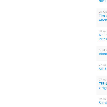
die 
25. Ok
Tim 
Aben
18. Au
Neue
2K23
8. Juli
Biom
27. Ap
SIFU
27. Ap
TEEN
Orig
19. Ap
Sain