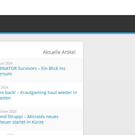
Aktuelle Artikel
ust 2024
INATOR Survivors – Ein Blick ins
ersum
i 2024
re back! – Krautgaming haut wieder in
Tasten
tober 2023
und Struppi – Microids neues
teuer startet in Kürze