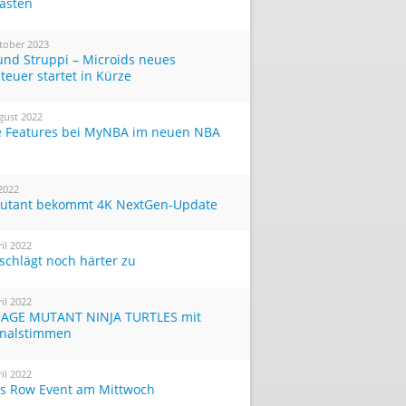
Tasten
tober 2023
und Struppi – Microids neues
teuer startet in Kürze
gust 2022
 Features bei MyNBA im neuen NBA
 2022
utant bekommt 4K NextGen-Update
ril 2022
 schlägt noch härter zu
ril 2022
AGE MUTANT NINJA TURTLES mit
inalstimmen
ril 2022
ts Row Event am Mittwoch