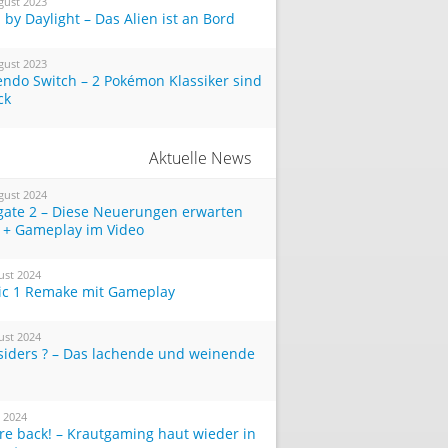
gust 2023
by Daylight – Das Alien ist an Bord
gust 2023
endo Switch – 2 Pokémon Klassiker sind
ck
Aktuelle News
gust 2024
tgate 2 – Diese Neuerungen erwarten
 + Gameplay im Video
ust 2024
ic 1 Remake mit Gameplay
ust 2024
siders ? – Das lachende und weinende
i 2024
re back! – Krautgaming haut wieder in