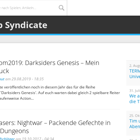
p Syndicate
m2019: Darksiders Genesis – Mein
2. Aug
ruck
TERM
Univ
hut
am 29.08.2019 - 18:35
te veröffentlichen noch in diesem Jahr das für die Reihe
31. Jul
Darksiders Genesis'. Auf euch warten dabei gleich 2 spielbare Reiter
We a
aufenweise Action...
die 
25. Ok
Tim 
asers: Nightwar – Packende Gefechte in
Aben
n Dungeons
fschläger
am 19.10.2017 - 04:34