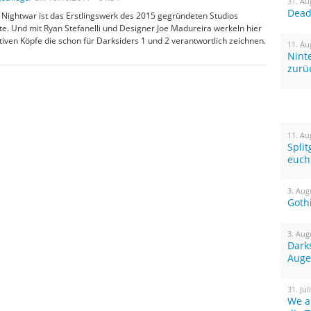
31. Au
Dead 
 Nightwar ist das Erstlingswerk des 2015 gegründeten Studios
te. Und mit Ryan Stefanelli und Designer Joe Madureira werkeln hier
tiven Köpfe die schon für Darksiders 1 und 2 verantwortlich zeichnen.
11. Au
Nint
zurü
11. Au
Spli
euch
3. Aug
Goth
3. Aug
Dark
Auge
31. Jul
We a