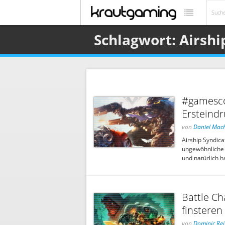
Schlagwort: Airshi
#gamesco
Ersteind
von
Daniel Mac
Airship Syndica
ungewöhnliche '
und natürlich h
Battle Ch
finstere
von
Dominic Rei