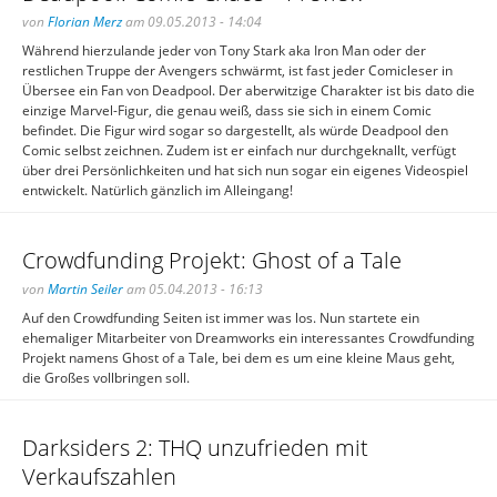
von
Florian Merz
am 09.05.2013 - 14:04
Während hierzulande jeder von Tony Stark aka Iron Man oder der
restlichen Truppe der Avengers schwärmt, ist fast jeder Comicleser in
Übersee ein Fan von Deadpool. Der aberwitzige Charakter ist bis dato die
einzige Marvel-Figur, die genau weiß, dass sie sich in einem Comic
befindet. Die Figur wird sogar so dargestellt, als würde Deadpool den
Comic selbst zeichnen. Zudem ist er einfach nur durchgeknallt, verfügt
über drei Persönlichkeiten und hat sich nun sogar ein eigenes Videospiel
entwickelt. Natürlich gänzlich im Alleingang!
Crowdfunding Projekt: Ghost of a Tale
von
Martin Seiler
am 05.04.2013 - 16:13
Auf den Crowdfunding Seiten ist immer was los. Nun startete ein
ehemaliger Mitarbeiter von Dreamworks ein interessantes Crowdfunding
Projekt namens Ghost of a Tale, bei dem es um eine kleine Maus geht,
die Großes vollbringen soll.
Darksiders 2: THQ unzufrieden mit
Verkaufszahlen