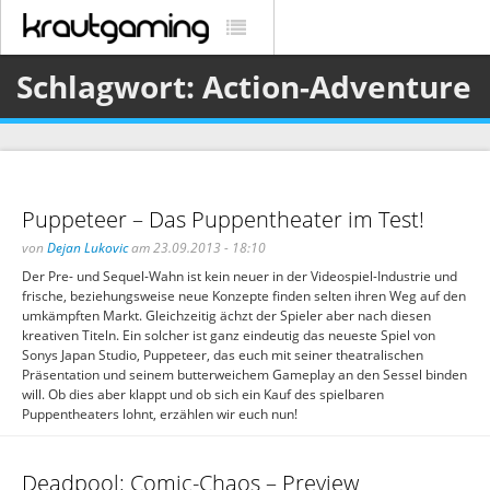
Schlagwort: Action-Adventure
Puppeteer – Das Puppentheater im Test!
von
Dejan Lukovic
am 23.09.2013 - 18:10
Der Pre- und Sequel-Wahn ist kein neuer in der Videospiel-Industrie und
frische, beziehungsweise neue Konzepte finden selten ihren Weg auf den
umkämpften Markt. Gleichzeitig ächzt der Spieler aber nach diesen
kreativen Titeln. Ein solcher ist ganz eindeutig das neueste Spiel von
Sonys Japan Studio, Puppeteer, das euch mit seiner theatralischen
Präsentation und seinem butterweichem Gameplay an den Sessel binden
will. Ob dies aber klappt und ob sich ein Kauf des spielbaren
Puppentheaters lohnt, erzählen wir euch nun!
Deadpool: Comic-Chaos – Preview