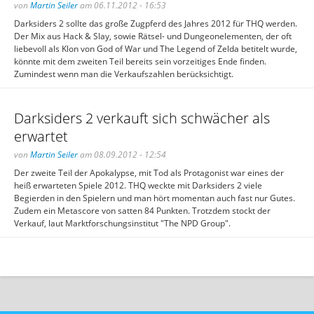
von
Martin Seiler
am 06.11.2012 - 16:53
Darksiders 2 sollte das große Zugpferd des Jahres 2012 für THQ werden.
Der Mix aus Hack & Slay, sowie Rätsel- und Dungeonelementen, der oft
liebevoll als Klon von God of War und The Legend of Zelda betitelt wurde,
könnte mit dem zweiten Teil bereits sein vorzeitiges Ende finden.
Zumindest wenn man die Verkaufszahlen berücksichtigt.
Darksiders 2 verkauft sich schwächer als
erwartet
von
Martin Seiler
am 08.09.2012 - 12:54
Der zweite Teil der Apokalypse, mit Tod als Protagonist war eines der
heiß erwarteten Spiele 2012. THQ weckte mit Darksiders 2 viele
Begierden in den Spielern und man hört momentan auch fast nur Gutes.
Zudem ein Metascore von satten 84 Punkten. Trotzdem stockt der
Verkauf, laut Marktforschungsinstitut "The NPD Group".