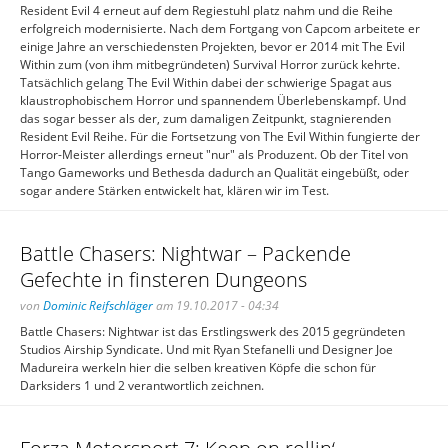
Resident Evil 4 erneut auf dem Regiestuhl platz nahm und die Reihe
erfolgreich modernisierte. Nach dem Fortgang von Capcom arbeitete er
einige Jahre an verschiedensten Projekten, bevor er 2014 mit The Evil
Within zum (von ihm mitbegründeten) Survival Horror zurück kehrte.
Tatsächlich gelang The Evil Within dabei der schwierige Spagat aus
klaustrophobischem Horror und spannendem Überlebenskampf. Und
das sogar besser als der, zum damaligen Zeitpunkt, stagnierenden
Resident Evil Reihe. Für die Fortsetzung von The Evil Within fungierte der
Horror-Meister allerdings erneut "nur" als Produzent. Ob der Titel von
Tango Gameworks und Bethesda dadurch an Qualität eingebüßt, oder
sogar andere Stärken entwickelt hat, klären wir im Test.
Battle Chasers: Nightwar – Packende
Gefechte in finsteren Dungeons
von
Dominic Reifschläger
am 19.10.2017 - 04:34
Battle Chasers: Nightwar ist das Erstlingswerk des 2015 gegründeten
Studios Airship Syndicate. Und mit Ryan Stefanelli und Designer Joe
Madureira werkeln hier die selben kreativen Köpfe die schon für
Darksiders 1 und 2 verantwortlich zeichnen.