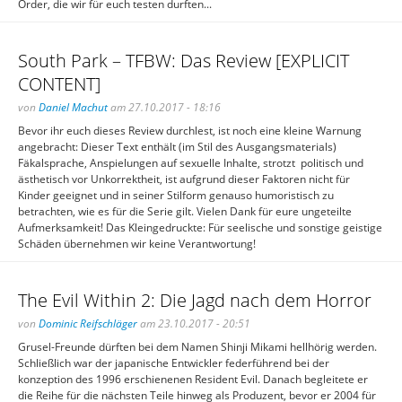
Order, die wir für euch testen durften...
South Park – TFBW: Das Review [EXPLICIT
CONTENT]
von
Daniel Machut
am 27.10.2017 - 18:16
Bevor ihr euch dieses Review durchlest, ist noch eine kleine Warnung
angebracht: Dieser Text enthält (im Stil des Ausgangsmaterials)
Fäkalsprache, Anspielungen auf sexuelle Inhalte, strotzt politisch und
ästhetisch vor Unkorrektheit, ist aufgrund dieser Faktoren nicht für
Kinder geeignet und in seiner Stilform genauso humoristisch zu
betrachten, wie es für die Serie gilt. Vielen Dank für eure ungeteilte
Aufmerksamkeit! Das Kleingedruckte: Für seelische und sonstige geistige
Schäden übernehmen wir keine Verantwortung!
The Evil Within 2: Die Jagd nach dem Horror
von
Dominic Reifschläger
am 23.10.2017 - 20:51
Grusel-Freunde dürften bei dem Namen Shinji Mikami hellhörig werden.
Schließlich war der japanische Entwickler federführend bei der
konzeption des 1996 erschienenen Resident Evil. Danach begleitete er
die Reihe für die nächsten Teile hinweg als Produzent, bevor er 2004 für