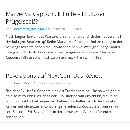
Marvel vs. Capcom: Infinite – Endloser
Prügelspaß?
von
Dominic Reifschläger
am 27.09.2017 - 15:43
Nach langen Jahren des Wartens erscheint nun endlich der neueste Teil
der kultigen 'Beat’em up'-Reihe Marvel vs. Capcom. Und erstmalig in der
Seriengeschichte haben die Entwickler einen vollwertigen Story-Modus
integriert. Doch ob dieser auch überzeugen kann und was Marvel vs.
Capcom: Infinite sonst noch zu bieten hat, klären wir im Test.
Revelations auf NextGen: Das Review
von
Daniel Machut
am 17.09.2017 - 06:37
Resident Evil ist für Capcom eine Art Traditionsreihe. Um so weniger ist
es also verwunderlich, dass der Publisher darauf erpicht ist, die Reihe
nicht nur mit Fortsetzungen am Leben zu erhalten. Auch die Klassiker
kehren auf die aktuelle Konsolengeneration zurück. Zuletzt konnten wir
uns Resident Evil Revelations in der remasterten Version für euch
anschauen...