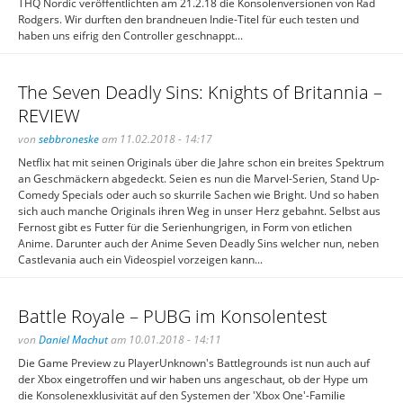
THQ Nordic veröffentlichten am 21.2.18 die Konsolenversionen von Rad
Rodgers. Wir durften den brandneuen Indie-Titel für euch testen und
haben uns eifrig den Controller geschnappt...
The Seven Deadly Sins: Knights of Britannia –
REVIEW
von
sebbroneske
am 11.02.2018 - 14:17
Netflix hat mit seinen Originals über die Jahre schon ein breites Spektrum
an Geschmäckern abgedeckt. Seien es nun die Marvel-Serien, Stand Up-
Comedy Specials oder auch so skurrile Sachen wie Bright. Und so haben
sich auch manche Originals ihren Weg in unser Herz gebahnt. Selbst aus
Fernost gibt es Futter für die Serienhungrigen, in Form von etlichen
Anime. Darunter auch der Anime Seven Deadly Sins welcher nun, neben
Castlevania auch ein Videospiel vorzeigen kann...
Battle Royale – PUBG im Konsolentest
von
Daniel Machut
am 10.01.2018 - 14:11
Die Game Preview zu PlayerUnknown's Battlegrounds ist nun auch auf
der Xbox eingetroffen und wir haben uns angeschaut, ob der Hype um
die Konsolenexklusivität auf den Systemen der 'Xbox One'-Familie