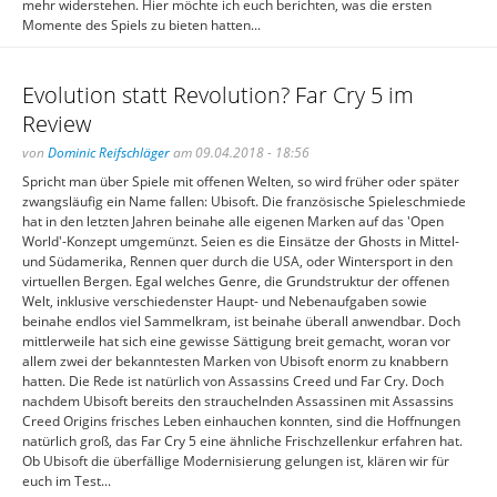
mehr widerstehen. Hier möchte ich euch berichten, was die ersten
Momente des Spiels zu bieten hatten...
Evolution statt Revolution? Far Cry 5 im
Review
von
Dominic Reifschläger
am 09.04.2018 - 18:56
Spricht man über Spiele mit offenen Welten, so wird früher oder später
zwangsläufig ein Name fallen: Ubisoft. Die französische Spieleschmiede
hat in den letzten Jahren beinahe alle eigenen Marken auf das 'Open
World'-Konzept umgemünzt. Seien es die Einsätze der Ghosts in Mittel-
und Südamerika, Rennen quer durch die USA, oder Wintersport in den
virtuellen Bergen. Egal welches Genre, die Grundstruktur der offenen
Welt, inklusive verschiedenster Haupt- und Nebenaufgaben sowie
beinahe endlos viel Sammelkram, ist beinahe überall anwendbar. Doch
mittlerweile hat sich eine gewisse Sättigung breit gemacht, woran vor
allem zwei der bekanntesten Marken von Ubisoft enorm zu knabbern
hatten. Die Rede ist natürlich von Assassins Creed und Far Cry. Doch
nachdem Ubisoft bereits den strauchelnden Assassinen mit Assassins
Creed Origins frisches Leben einhauchen konnten, sind die Hoffnungen
natürlich groß, das Far Cry 5 eine ähnliche Frischzellenkur erfahren hat.
Ob Ubisoft die überfällige Modernisierung gelungen ist, klären wir für
euch im Test...