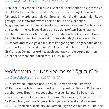
von
Dominic Reifschläger
am 08.11.2017 - 15:58
Mitte der 90er eroberte ein neues Genre die heimischen Spielekonsolen -
der 3D Platformer. Denn mit dem Aufkommen von PlayStation und
Nintendo 64 wurde erstmals der Sprung in den dreidimensionalen Raum
gewagt, und Platformer waren perfekt um die spielerischen
Möglichkeiten der dritten Dimension zu veranschaulichen. Zu dieser Zeit
entstanden innerhalb des Genres einige der größten Spieleklassiker
überhaupt. Von Super Mario 64, über Crash Bandicoot bis hin zu Banjo
Kazooie. Und scheinbar haben sich Entwickler Playful Corp. und die
Microsoft Studios einige dieser Klassiker ganz genau angeschaut, denn
Super Lucky´s Tale zeigt einige Parallelen zu den bekannten Genre-
Größen auf. Ob man allerdings auch qualitativ an die vermeintlichen
Vorbilder heranreicht, klären wir für euch im Test.
Wolfenstein 2 – Das Regime schlägt zurück
von
Daniel Machut
am 04.11.2017 - 08:07
2014 starteten Bethesda und Machine Games den Neustart von
Wolfenstein, nachdem der vorherige Sprung auf die 360 und PS3 eher als
gescheitertes Experiment betrachtet werden konnte. So bekam der
Shooter ein neues Gesicht und der Name Wolfenstein, dessen erster Teil
1981 erschien, war wieder gerechtfertigt positiv in aller Munde. Am
27.10.17 erschien nun die direkte Fortsetzung von Wolfenstein - The New