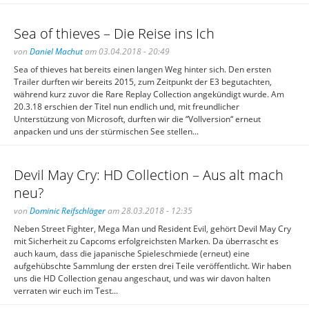
Sea of thieves – Die Reise ins Ich
von
Daniel Machut
am 03.04.2018 - 20:49
Sea of thieves hat bereits einen langen Weg hinter sich. Den ersten
Trailer durften wir bereits 2015, zum Zeitpunkt der E3 begutachten,
während kurz zuvor die Rare Replay Collection angekündigt wurde. Am
20.3.18 erschien der Titel nun endlich und, mit freundlicher
Unterstützung von Microsoft, durften wir die “Vollversion“ erneut
anpacken und uns der stürmischen See stellen...
Devil May Cry: HD Collection – Aus alt mach
neu?
von
Dominic Reifschläger
am 28.03.2018 - 12:35
Neben Street Fighter, Mega Man und Resident Evil, gehört Devil May Cry
mit Sicherheit zu Capcoms erfolgreichsten Marken. Da überrascht es
auch kaum, dass die japanische Spieleschmiede (erneut) eine
aufgehübschte Sammlung der ersten drei Teile veröffentlicht. Wir haben
uns die HD Collection genau angeschaut, und was wir davon halten
verraten wir euch im Test...