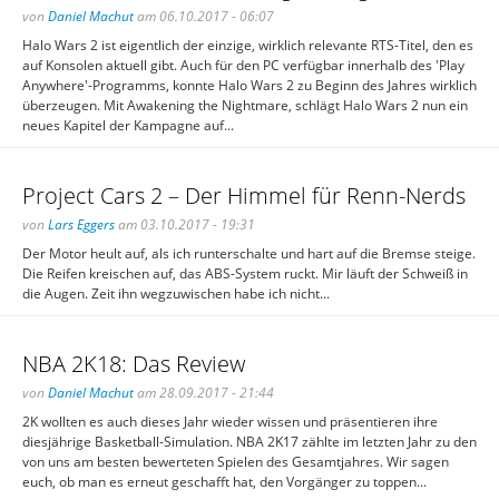
von
Daniel Machut
am 06.10.2017 - 06:07
Halo Wars 2 ist eigentlich der einzige, wirklich relevante RTS-Titel, den es
auf Konsolen aktuell gibt. Auch für den PC verfügbar innerhalb des 'Play
Anywhere'-Programms, konnte Halo Wars 2 zu Beginn des Jahres wirklich
überzeugen. Mit Awakening the Nightmare, schlägt Halo Wars 2 nun ein
neues Kapitel der Kampagne auf...
Project Cars 2 – Der Himmel für Renn-Nerds
von
Lars Eggers
am 03.10.2017 - 19:31
Der Motor heult auf, als ich runterschalte und hart auf die Bremse steige.
Die Reifen kreischen auf, das ABS-System ruckt. Mir läuft der Schweiß in
die Augen. Zeit ihn wegzuwischen habe ich nicht...
NBA 2K18: Das Review
von
Daniel Machut
am 28.09.2017 - 21:44
2K wollten es auch dieses Jahr wieder wissen und präsentieren ihre
diesjährige Basketball-Simulation. NBA 2K17 zählte im letzten Jahr zu den
von uns am besten bewerteten Spielen des Gesamtjahres. Wir sagen
euch, ob man es erneut geschafft hat, den Vorgänger zu toppen...