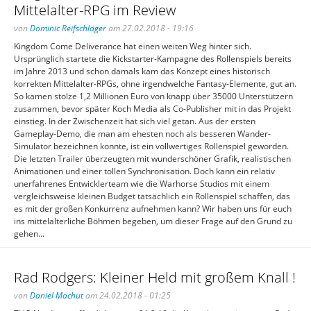
Mittelalter-RPG im Review
von
Dominic Reifschläger
am 27.02.2018 - 19:16
Kingdom Come Deliverance hat einen weiten Weg hinter sich.
Ursprünglich startete die Kickstarter-Kampagne des Rollenspiels bereits
im Jahre 2013 und schon damals kam das Konzept eines historisch
korrekten Mittelalter-RPGs, ohne irgendwelche Fantasy-Elemente, gut an.
So kamen stolze 1,2 Millionen Euro von knapp über 35000 Unterstützern
zusammen, bevor später Koch Media als Co-Publisher mit in das Projekt
einstieg. In der Zwischenzeit hat sich viel getan. Aus der ersten
Gameplay-Demo, die man am ehesten noch als besseren Wander-
Simulator bezeichnen konnte, ist ein vollwertiges Rollenspiel geworden.
Die letzten Trailer überzeugten mit wunderschöner Grafik, realistischen
Animationen und einer tollen Synchronisation. Doch kann ein relativ
unerfahrenes Entwicklerteam wie die Warhorse Studios mit einem
vergleichsweise kleinen Budget tatsächlich ein Rollenspiel schaffen, das
es mit der großen Konkurrenz aufnehmen kann? Wir haben uns für euch
ins mittelalterliche Böhmen begeben, um dieser Frage auf den Grund zu
gehen...
Rad Rodgers: Kleiner Held mit großem Knall !
von
Daniel Machut
am 24.02.2018 - 01:25