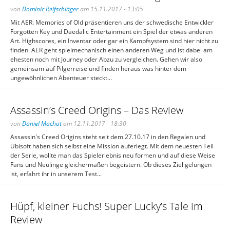
von
Dominic Reifschläger
am 15.11.2017 - 13:05
Mit AER: Memories of Old präsentieren uns der schwedische Entwickler
Forgotten Key und Daedalic Entertainment ein Spiel der etwas anderen
Art. Highscores, ein Inventar oder gar ein Kampfsystem sind hier nicht zu
finden. AER geht spielmechanisch einen anderen Weg und ist dabei am
ehesten noch mit Journey oder Abzu zu vergleichen. Gehen wir also
gemeinsam auf Pilgerreise und finden heraus was hinter dem
ungewöhnlichen Abenteuer steckt...
Assassin’s Creed Origins – Das Review
von
Daniel Machut
am 12.11.2017 - 18:30
Assassin's Creed Origins steht seit dem 27.10.17 in den Regalen und
Ubisoft haben sich selbst eine Mission auferlegt. Mit dem neuesten Teil
der Serie, wollte man das Spielerlebnis neu formen und auf diese Weise
Fans und Neulinge gleichermaßen begeistern. Ob dieses Ziel gelungen
ist, erfahrt ihr in unserem Test...
Hüpf, kleiner Fuchs! Super Lucky’s Tale im
Review