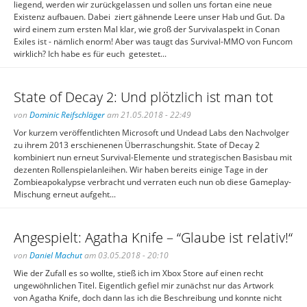
liegend, werden wir zurückgelassen und sollen uns fortan eine neue
Existenz aufbauen. Dabei ziert gähnende Leere unser Hab und Gut. Da
wird einem zum ersten Mal klar, wie groß der Survivalaspekt in Conan
Exiles ist - nämlich enorm! Aber was taugt das Survival-MMO von Funcom
wirklich? Ich habe es für euch getestet...
State of Decay 2: Und plötzlich ist man tot
von
Dominic Reifschläger
am 21.05.2018 - 22:49
Vor kurzem veröffentlichten Microsoft und Undead Labs den Nachvolger
zu ihrem 2013 erschienenen Überraschungshit. State of Decay 2
kombiniert nun erneut Survival-Elemente und strategischen Basisbau mit
dezenten Rollenspielanleihen. Wir haben bereits einige Tage in der
Zombieapokalypse verbracht und verraten euch nun ob diese Gameplay-
Mischung erneut aufgeht...
Angespielt: Agatha Knife – “Glaube ist relativ!“
von
Daniel Machut
am 03.05.2018 - 20:10
Wie der Zufall es so wollte, stieß ich im Xbox Store auf einen recht
ungewöhnlichen Titel. Eigentlich gefiel mir zunächst nur das Artwork
von Agatha Knife, doch dann las ich die Beschreibung und konnte nicht