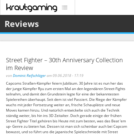
Reviews
Street Fighter – 30th Anniversary Collection
im Review
von
Dominic Reifschläger
am 09.06.2018 - 17:19
Capcoms Straßen-Kämpfer feiern Jubiläum. 30 Jahre ist es nun her das
der junge Kämpfer Ryu zum ersten Mal an den legendären Street-Fights
teilnahm, und damit den Grundstein legte für eine der bekanntesten
Spielereihen überhaupt. Seit dem ist viel Passiert. Die Riege der Kämpfer
wuchs mit jeder Fortsetzung weiter an, frische Schauplätze und neue
Moves kamen hinzu. Und natürlich entwickelte sich auch die Technik
ständig weiter, bis hin ins 3D Zeitalter. Doch gerade einige der frühen
Street Fighter Titel gehören bis Heute mit zum besten, was das Beat ’em
up- Genre zu bieten hat. Dessen ist man sich scheinbar auch bei Capcom
bewusst, und so führt uns die japanische Spieleschmiede mit Street