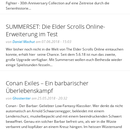
Fighter - 30th Anniversary Collection auf eine Zeitreise durch die
Serienhistorie...
SUMMERSET: Die Elder Scrolls Online-
Erweiterung im Test
von
Daniel Machut
am 07.06.2018 - 15:03
Wer bisher noch nicht in die Welt von The Elder Scrolls Online eintauchen
konnte, erhält hier seine Chance. Seit dem 5.6.18 ist nun das zweite,
große Upgrade verfügbar. Mit Summerset wollen euch Bethesda wieder
einige Spielstunden fesseln...
Conan Exiles – Ein barbarischer
Überlebenskampf
von
Ghostwriter
am 25.05.2018 - 20:32
Conan - Der Barbar: Geliebter Low-Fantasy-Klassiker. Wer denkt da nicht
automatisch an Arnold Schwarzenegger, bekleidet mit einem
Lendenschurz, muskelbepackt und mit einem beeindruckenden Schwert
bewaffnet. Genau ein solcher Barbar befreit uns, als wir in die Wüste
verbannt und kopfüber an einem Kreuz hängen. Im heissen Wüstensand