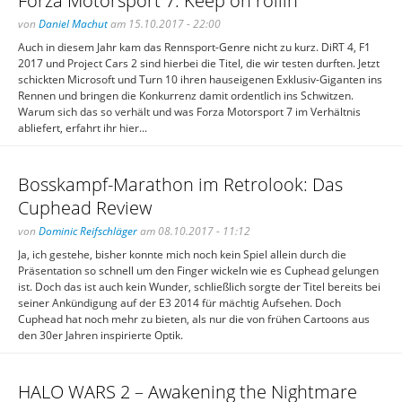
Forza Motorsport 7: Keep on rollin‘
von
Daniel Machut
am 15.10.2017 - 22:00
Auch in diesem Jahr kam das Rennsport-Genre nicht zu kurz. DiRT 4, F1
2017 und Project Cars 2 sind hierbei die Titel, die wir testen durften. Jetzt
schickten Microsoft und Turn 10 ihren hauseigenen Exklusiv-Giganten ins
Rennen und bringen die Konkurrenz damit ordentlich ins Schwitzen.
Warum sich das so verhält und was Forza Motorsport 7 im Verhältnis
abliefert, erfahrt ihr hier...
Bosskampf-Marathon im Retrolook: Das
Cuphead Review
von
Dominic Reifschläger
am 08.10.2017 - 11:12
Ja, ich gestehe, bisher konnte mich noch kein Spiel allein durch die
Präsentation so schnell um den Finger wickeln wie es Cuphead gelungen
ist. Doch das ist auch kein Wunder, schließlich sorgte der Titel bereits bei
seiner Ankündigung auf der E3 2014 für mächtig Aufsehen. Doch
Cuphead hat noch mehr zu bieten, als nur die von frühen Cartoons aus
den 30er Jahren inspirierte Optik.
HALO WARS 2 – Awakening the Nightmare