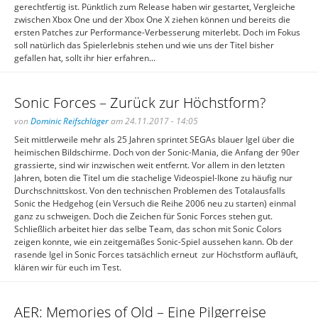
gerechtfertig ist. Pünktlich zum Release haben wir gestartet, Vergleiche
zwischen Xbox One und der Xbox One X ziehen können und bereits die
ersten Patches zur Performance-Verbesserung miterlebt. Doch im Fokus
soll natürlich das Spielerlebnis stehen und wie uns der Titel bisher
gefallen hat, sollt ihr hier erfahren...
Sonic Forces – Zurück zur Höchstform?
von
Dominic Reifschläger
am 24.11.2017 - 14:05
Seit mittlerweile mehr als 25 Jahren sprintet SEGAs blauer Igel über die
heimischen Bildschirme. Doch von der Sonic-Mania, die Anfang der 90er
grassierte, sind wir inzwischen weit entfernt. Vor allem in den letzten
Jahren, boten die Titel um die stachelige Videospiel-Ikone zu häufig nur
Durchschnittskost. Von den technischen Problemen des Totalausfalls
Sonic the Hedgehog (ein Versuch die Reihe 2006 neu zu starten) einmal
ganz zu schweigen. Doch die Zeichen für Sonic Forces stehen gut.
Schließlich arbeitet hier das selbe Team, das schon mit Sonic Colors
zeigen konnte, wie ein zeitgemäßes Sonic-Spiel aussehen kann. Ob der
rasende Igel in Sonic Forces tatsächlich erneut zur Höchstform aufläuft,
klären wir für euch im Test.
AER: Memories of Old – Eine Pilgerreise