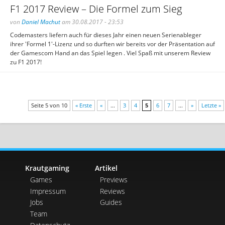
F1 2017 Review – Die Formel zum Sieg
von
Daniel Machut
am 30.08.2017 - 23:53
Codemasters liefern auch für dieses Jahr einen neuen Serienableger
ihrer 'Formel 1'-Lizenz und so durften wir bereits vor der Präsentation auf
der Gamescom Hand an das Spiel legen . Viel Spaß mit unserem Review
zu F1 2017!
Seite 5 von 10
« Erste
«
...
3
4
5
6
7
...
»
Letzte »
Krautgaming
Artikel
Games
Previews
Impressum
Reviews
Jobs
Guides
Team