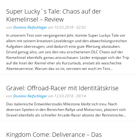
Super Lucky´s Tale: Chaos auf der
Kiemelinsel – Review
von
Dominic Reifschläger
am 16.03.2018 - 02:02
In unserem Test vom vergangenen Jahr, konnte Super Luckys Tale vor
allem mit seinem kreativen Leveldesign und den abwechslungsreichen
Aufgaben überzeugen, und dadurch eine gute Wertung abstauben.
Grund genug also, um uns den neu erschienenen DLC Chaos auf der
Kiemelinsel ebenfalls genau anzuschauen. Leider entpuppt sich der Trip
auf die Insel der Kiemel eher als Kurzurlaub, anstatt als waschechte
Abenteuerreise. Warum das so ist, verraten wir euch im Test...
Gravel: Offroad-Racer mit Identitätskrise
von
Dominic Reifschläger
am 12.03.2018 - 09:14
Das italienische Entwicklerstudio Milestone bleibt sich treu. Nach
diversen Spielen in den Bereichen Rallye und Motocross, platziert sich
Gravel ebenfalls als schneller Arcade-Racer abseits der Rennstrecke...
Kingdom Come: Deliverance – Das