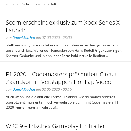
schnellen Schritten keinen Halt...
Scorn erscheint exklusiv zum Xbox Series X
Launch
von
Daniel Machut
am 07.05.2020 - 23:50
Stellt euch vor, ihr müsstet nur ein paar Stunden in den grotesken und
abscheulich faszinierenden Fantasien von Hans Rudolf Giger zubringen.
Krasser Gedanke und in ähnlicher Form bald virtuelle Realität...
F1 2020 – Codemasters präsentiert Circuit
Zaandvort in Verstappen-Hot Lap-Video
von
Daniel Machut
am 02.05.2020 - 00:15
Auch wenn uns die aktuelle Formel 1 Saison, wie so manch anderes
Sport-Event, momentan noch verwehrt bleibt, nimmt Codemasters F1
2020 immer mehr an Fahrt auf...
WRC 9 – Frisches Gameplay im Trailer