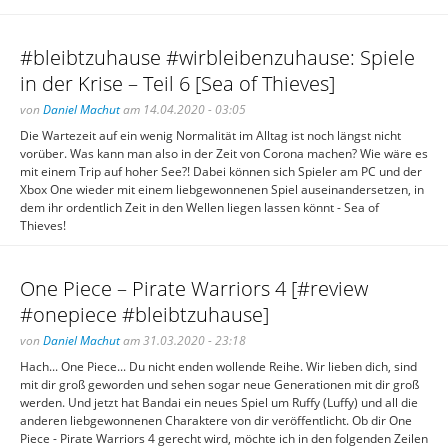
#bleibtzuhause #wirbleibenzuhause: Spiele
in der Krise – Teil 6 [Sea of Thieves]
von
Daniel Machut
am 14.04.2020 - 03:05
Die Wartezeit auf ein wenig Normalität im Alltag ist noch längst nicht
vorüber. Was kann man also in der Zeit von Corona machen? Wie wäre es
mit einem Trip auf hoher See?! Dabei können sich Spieler am PC und der
Xbox One wieder mit einem liebgewonnenen Spiel auseinandersetzen, in
dem ihr ordentlich Zeit in den Wellen liegen lassen könnt - Sea of
Thieves!
One Piece – Pirate Warriors 4 [#review
#onepiece #bleibtzuhause]
von
Daniel Machut
am 31.03.2020 - 23:18
Hach... One Piece... Du nicht enden wollende Reihe. Wir lieben dich, sind
mit dir groß geworden und sehen sogar neue Generationen mit dir groß
werden. Und jetzt hat Bandai ein neues Spiel um Ruffy (Luffy) und all die
anderen liebgewonnenen Charaktere von dir veröffentlicht. Ob dir One
Piece - Pirate Warriors 4 gerecht wird, möchte ich in den folgenden Zeilen