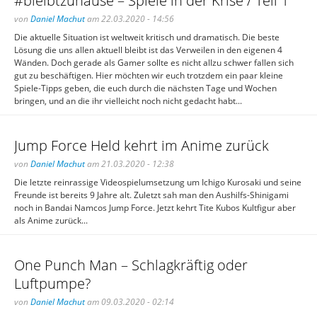
#bleibtzuhause – Spiele in der Krise / Teil 1
von
Daniel Machut
am 22.03.2020 - 14:56
Die aktuelle Situation ist weltweit kritisch und dramatisch. Die beste
Lösung die uns allen aktuell bleibt ist das Verweilen in den eigenen 4
Wänden. Doch gerade als Gamer sollte es nicht allzu schwer fallen sich
gut zu beschäftigen. Hier möchten wir euch trotzdem ein paar kleine
Spiele-Tipps geben, die euch durch die nächsten Tage und Wochen
bringen, und an die ihr vielleicht noch nicht gedacht habt...
Jump Force Held kehrt im Anime zurück
von
Daniel Machut
am 21.03.2020 - 12:38
Die letzte reinrassige Videospielumsetzung um Ichigo Kurosaki und seine
Freunde ist bereits 9 Jahre alt. Zuletzt sah man den Aushilfs-Shinigami
noch in Bandai Namcos Jump Force. Jetzt kehrt Tite Kubos Kultfigur aber
als Anime zurück...
One Punch Man – Schlagkräftig oder
Luftpumpe?
von
Daniel Machut
am 09.03.2020 - 02:14