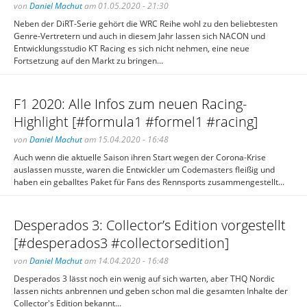
von
Daniel Machut
am 01.05.2020 - 21:30
Neben der DiRT-Serie gehört die WRC Reihe wohl zu den beliebtesten
Genre-Vertretern und auch in diesem Jahr lassen sich NACON und
Entwicklungsstudio KT Racing es sich nicht nehmen, eine neue
Fortsetzung auf den Markt zu bringen...
F1 2020: Alle Infos zum neuen Racing-
Highlight [#formula1 #formel1 #racing]
von
Daniel Machut
am 15.04.2020 - 16:48
Auch wenn die aktuelle Saison ihren Start wegen der Corona-Krise
auslassen musste, waren die Entwickler um Codemasters fleißig und
haben ein geballtes Paket für Fans des Rennsports zusammengestellt...
Desperados 3: Collector’s Edition vorgestellt
[#desperados3 #collectorsedition]
von
Daniel Machut
am 14.04.2020 - 16:48
Desperados 3 lässt noch ein wenig auf sich warten, aber THQ Nordic
lassen nichts anbrennen und geben schon mal die gesamten Inhalte der
Collector's Edition bekannt...