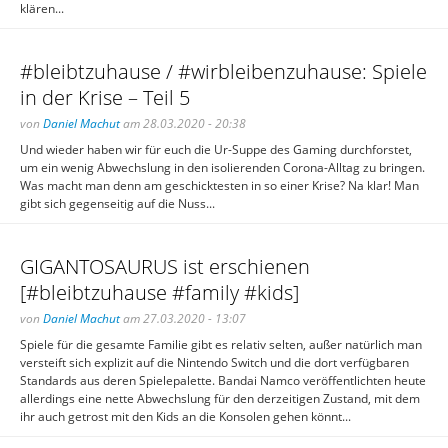
klären...
#bleibtzuhause / #wirbleibenzuhause: Spiele
in der Krise – Teil 5
von
Daniel Machut
am 28.03.2020 - 20:38
Und wieder haben wir für euch die Ur-Suppe des Gaming durchforstet,
um ein wenig Abwechslung in den isolierenden Corona-Alltag zu bringen.
Was macht man denn am geschicktesten in so einer Krise? Na klar! Man
gibt sich gegenseitig auf die Nuss...
GIGANTOSAURUS ist erschienen
[#bleibtzuhause #family #kids]
von
Daniel Machut
am 27.03.2020 - 13:07
Spiele für die gesamte Familie gibt es relativ selten, außer natürlich man
versteift sich explizit auf die Nintendo Switch und die dort verfügbaren
Standards aus deren Spielepalette. Bandai Namco veröffentlichten heute
allerdings eine nette Abwechslung für den derzeitigen Zustand, mit dem
ihr auch getrost mit den Kids an die Konsolen gehen könnt...