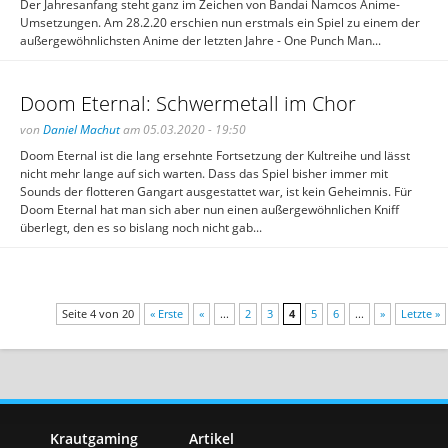
Der Jahresanfang steht ganz im Zeichen von Bandai Namcos Anime-
Umsetzungen. Am 28.2.20 erschien nun erstmals ein Spiel zu einem der
außergewöhnlichsten Anime der letzten Jahre - One Punch Man...
Doom Eternal: Schwermetall im Chor
von
Daniel Machut
am 05.03.2020 - 19:50
Doom Eternal ist die lang ersehnte Fortsetzung der Kultreihe und lässt
nicht mehr lange auf sich warten. Dass das Spiel bisher immer mit
Sounds der flotteren Gangart ausgestattet war, ist kein Geheimnis. Für
Doom Eternal hat man sich aber nun einen außergewöhnlichen Kniff
überlegt, den es so bislang noch nicht gab...
Seite 4 von 20
« Erste
«
...
2
3
4
5
6
...
»
Letzte »
Krautgaming
Artikel