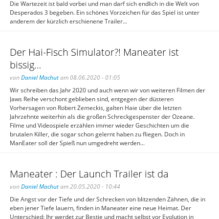
Die Wartezeit ist bald vorbei und man darf sich endlich in die Welt von
Desperados 3 begeben. Ein schönes Vorzeichen für das Spiel ist unter
anderem der kürzlich erschienene Trailer...
Der Hai-Fisch Simulator?! Maneater ist
bissig…
von
Daniel Machut
am 08.06.2020 - 01:05
Wir schreiben das Jahr 2020 und auch wenn wir von weiteren Filmen der
Jaws Reihe verschont geblieben sind, entgegen der düsteren
Vorhersagen von Robert Zemeckis, galten Haie über die letzten
Jahrzehnte weiterhin als die großen Schreckgespenster der Ozeane.
Filme und Videospiele erzählen immer wieder Geschichten um die
brutalen Killer, die sogar schon gelernt haben zu fliegen. Doch in
ManEater soll der Spieß nun umgedreht werden...
Maneater : Der Launch Trailer ist da
von
Daniel Machut
am 20.05.2020 - 10:44
Die Angst vor der Tiefe und der Schrecken von blitzenden Zähnen, die in
eben jener Tiefe lauern, finden in Maneater eine neue Heimat. Der
Unterschied: Ihr werdet zur Bestie und macht selbst vor Evolution in