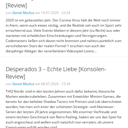
[Review]
von
Daniel Machut
am 19.07.2020 - 22:24
2020 ist ein gebeuteltes Jahr. Der Corona Virus hält die Welt noch immer
in Atem, wenn auch etwas stickig, und die Realität sah auch im Sport sehr
ernüchternd aus. Viele Events blieben in diesem Jahr (zu Recht) aus oder
starteten mit erheblichen Einschränkungen und Verzögerungen.
Codemasters ließen sich davon nicht bremsen und nahezu pünktlich zum
verschobenen Start der realen Formel 1 erschien nun auch der
diesjährige Ableger der verarbeiteten Videospiel-Lizenz...
Desperados 3 – Echte Liebe [Konsolen-
Review]
von
Daniel Machut
am 08.07.2020 - 15:38
THQ Nordic sind in den letzten Jahren auch dafür bekannt, klassische
Marken wiederzubeleben. Zusammen mit Entwickler Mimimi Games, die
bereits für das beliebte Shadow Tactics mit Preisen und Lob überschüttet
wurden, hat man sich einer der schönsten Strategie- und Abenteuer-
Serien der letzten 20 Jahre angenommen. Mit enormer Vorfreude und
einem leichten Geschmack von Retro-Feeling, haben wir uns das Spiel für
euch angeschaut und wollen euch natürlich nun verraten, ob unsere
Erwartungen erfüllt worden sind...