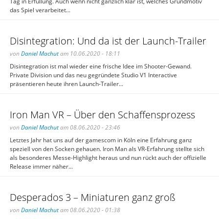
Tag in Erfüllung. Auch wenn nicht gänzlich klar ist, welches Grundmotiv
das Spiel verarbeitet...
Disintegration: Und da ist der Launch-Trailer
von
Daniel Machut
am 10.06.2020 - 18:11
Disintegration ist mal wieder eine frische Idee im Shooter-Gewand.
Private Division und das neu gegründete Studio V1 Interactive
präsentieren heute ihren Launch-Trailer...
Iron Man VR – Über den Schaffensprozess
von
Daniel Machut
am 08.06.2020 - 23:46
Letztes Jahr hat uns auf der gamescom in Köln eine Erfahrung ganz
speziell von den Socken gehauen. Iron Man als VR-Erfahrung stellte sich
als besonderes Messe-Highlight heraus und nun rückt auch der offizielle
Release immer näher...
Desperados 3 – Miniaturen ganz groß
von
Daniel Machut
am 08.06.2020 - 01:38