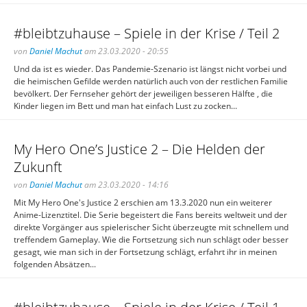
#bleibtzuhause – Spiele in der Krise / Teil 2
von
Daniel Machut
am 23.03.2020 - 20:55
Und da ist es wieder. Das Pandemie-Szenario ist längst nicht vorbei und
die heimischen Gefilde werden natürlich auch von der restlichen Familie
bevölkert. Der Fernseher gehört der jeweiligen besseren Hälfte , die
Kinder liegen im Bett und man hat einfach Lust zu zocken...
My Hero One’s Justice 2 – Die Helden der
Zukunft
von
Daniel Machut
am 23.03.2020 - 14:16
Mit My Hero One's Justice 2 erschien am 13.3.2020 nun ein weiterer
Anime-Lizenztitel. Die Serie begeistert die Fans bereits weltweit und der
direkte Vorgänger aus spielerischer Sicht überzeugte mit schnellem und
treffendem Gameplay. Wie die Fortsetzung sich nun schlägt oder besser
gesagt, wie man sich in der Fortsetzung schlägt, erfahrt ihr in meinen
folgenden Absätzen...