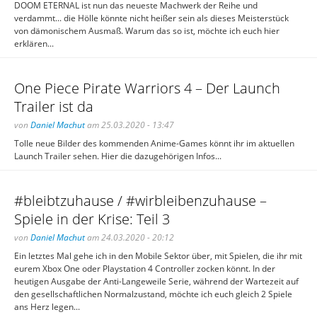
DOOM ETERNAL ist nun das neueste Machwerk der Reihe und
verdammt... die Hölle könnte nicht heißer sein als dieses Meisterstück
von dämonischem Ausmaß. Warum das so ist, möchte ich euch hier
erklären...
One Piece Pirate Warriors 4 – Der Launch
Trailer ist da
von
Daniel Machut
am 25.03.2020 - 13:47
Tolle neue Bilder des kommenden Anime-Games könnt ihr im aktuellen
Launch Trailer sehen. Hier die dazugehörigen Infos...
#bleibtzuhause / #wirbleibenzuhause –
Spiele in der Krise: Teil 3
von
Daniel Machut
am 24.03.2020 - 20:12
Ein letztes Mal gehe ich in den Mobile Sektor über, mit Spielen, die ihr mit
eurem Xbox One oder Playstation 4 Controller zocken könnt. In der
heutigen Ausgabe der Anti-Langeweile Serie, während der Wartezeit auf
den gesellschaftlichen Normalzustand, möchte ich euch gleich 2 Spiele
ans Herz legen...