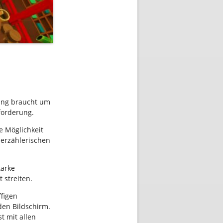
bung braucht um
forderung.
e Möglichkeit
r erzählerischen
tarke
 streiten.
ffigen
den Bildschirm.
t mit allen