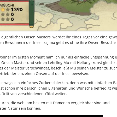
s eigentlichen Onsen Masters, werdet ihr eines Tages vor eine gew
 den Bewohnern der Insel Izajima geht es ohne ihre Onsen-Besuche
.
wohner im ersten Moment nämlich nur als einfache Entspannung
en Onsen Master und seinen Lehrling Mu mit Heilungskunst gleichzu
es der Meister verschwindet, beschließt Mu seinen Meister zu su
etrieb der einzelnen Onsen auf der Insel beweisen.
ineswegs ein einfaches Zuckerschlecken, denn was mit einfachen 
bst schon ihre persönlichen Eigenarten und Wünsche befriedigt wi
ftritt von verschiedenen Yōkai weiter.
aturen, die wohl am besten mit Dämonen vergleichbar sind und
ster Natur sein können.