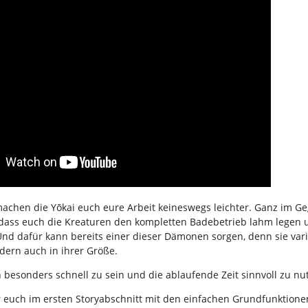
achen die Yōkai euch eure Arbeit keineswegs leichter. Ganz im Ge
 dass euch die Kreaturen den kompletten Badebetrieb lahm legen 
nd dafür kann bereits einer dieser Dämonen sorgen, denn sie vari
ndern auch in ihrer Größe.
ch besonders schnell zu sein und die ablaufende Zeit sinnvoll zu nu
 euch im ersten Storyabschnitt mit den einfachen Grundfunktionen