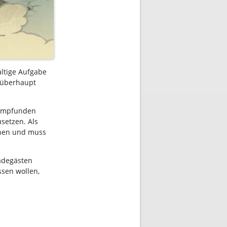
altige Aufgabe
 überhaupt
 empfunden
setzen. Als
chen und muss
Badegästen
ssen wollen,