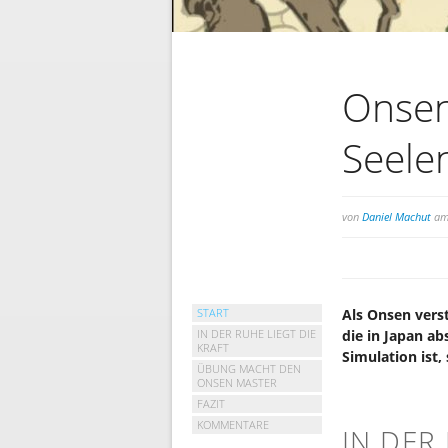
Onsen
Seele
von
Daniel Machut
am 
START
Als Onsen vers
IN DER RUHE LIEGT DIE
die in Japan ab
KRAFT
Simulation ist
ÜBUNG MACHT DEN
ONSEN MASTER
FAZIT
KOMMENTARE
IN DER