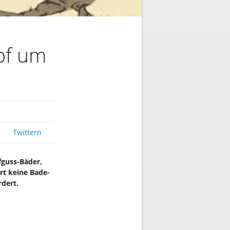
pf um
Twittern
fguss-Bäder,
ert keine Bade-
rdert.