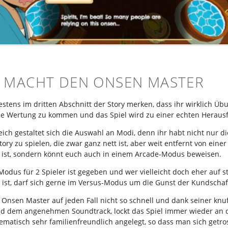
 MACHT DEN ONSEN MASTER
estens im dritten Abschnitt der Story merken, dass ihr wirklich Ü
rne Wertung zu kommen und das Spiel wird zu einer echten Heraus
ch gestaltet sich die Auswahl an Modi, denn ihr habt nicht nur di
ory zu spielen, die zwar ganz nett ist, aber weit entfernt von eine
g ist, sondern könnt euch auch in einem Arcade-Modus beweisen.
odus für 2 Spieler ist gegeben und wer vielleicht doch eher auf s
ist, darf sich gerne im Versus-Modus um die Gunst der Kundschaft
 Onsen Master auf jeden Fall nicht so schnell und dank seiner knu
nd dem angenehmen Soundtrack, lockt das Spiel immer wieder an 
ematisch sehr familienfreundlich angelegt, so dass man sich getros