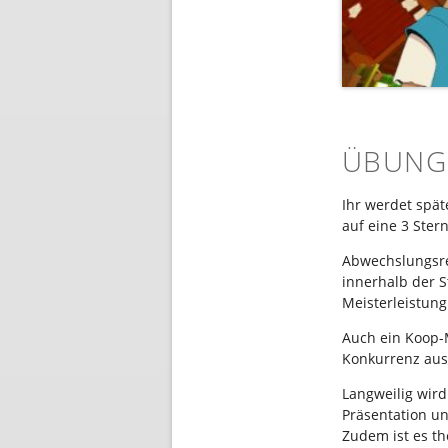
ÜBUNG
Ihr werdet spät
auf eine 3 Ste
Abwechslungsrei
innerhalb der St
Meisterleistun
Auch ein Koop-M
Konkurrenz aus 
Langweilig wird
Präsentation u
Zudem ist es th