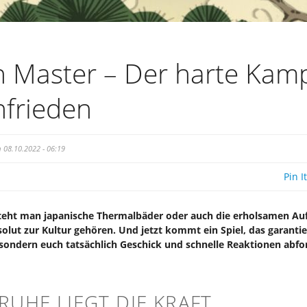
 Master – Der harte Kam
nfrieden
08.10.2022 - 06:19
Pin It
teht man japanische Thermalbäder oder auch die erholsamen Au
solut zur Kultur gehören. Und jetzt kommt ein Spiel, das garanti
, sondern euch tatsächlich Geschick und schnelle Reaktionen abfo
 RUHE LIEGT DIE KRAFT