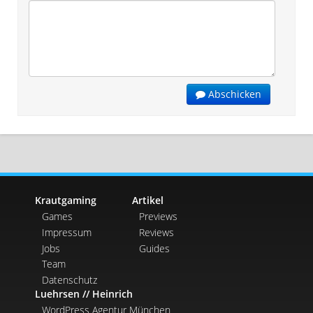
Abschicken
Krautgaming
Artikel
Games
Previews
Impressum
Reviews
Jobs
Guides
Team
Datenschutz
Luehrsen // Heinrich
WordPress Agentur München