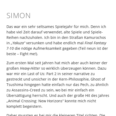
SIMON
Das war ein sehr seltsames Spielejahr für mich. Denn ich
habe viel Zeit darauf verwendet, alte Spiele und Spiele-
Reihen nachzuholen. Ich bin in den Straßan Kamurochos
in
„Yakuza“
versunken und habe endlich mal
Final Fantasy
7-10
die nötige Aufmerksamkeit gegeben (Teil neun ist der
beste – Fight me!).
Zum ersten Mal seit Jahren hat mich aber auch keiner der
großen
Heavy-Hitter
so wirklich überzeugen können. Dazu
war mir ein Last of Us: Part 2 in seiner narrative zu
gestreckt und unsicher in der Kern-Philosophie, Ghost of
Tsushima hingegen hatte einfach nur das Pech, zu ähnlich
zu Assassins-Creed zu sein, wo bei mir einfach ein
Übersättigung herrscht. Und auch der große Hit des Jahres
„Animal Crossing: New Horizons“ konnte mich nicht
komplett begeistern.
Daher mussten es bei mir die kleineren Titel richten. Die