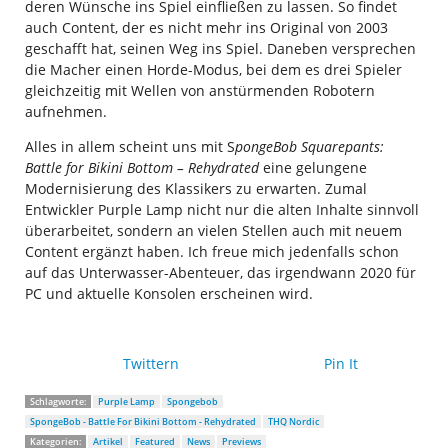
deren Wünsche ins Spiel einfließen zu lassen. So findet
auch Content, der es nicht mehr ins Original von 2003
geschafft hat, seinen Weg ins Spiel. Daneben versprechen
die Macher einen Horde-Modus, bei dem es drei Spieler
gleichzeitig mit Wellen von anstürmenden Robotern
aufnehmen.
Alles in allem scheint uns mit S
p
ongeBob
Squarepants:
Battle for Bikini Bottom – Rehydrated
eine gelungene
Modernisierung des Klassikers zu erwarten. Zumal
Entwickler Purple Lamp nicht nur die alten Inhalte sinnvoll
überarbeitet, sondern an vielen Stellen auch mit neuem
Content ergänzt haben. Ich freue mich jedenfalls schon
auf das Unterwasser-Abenteuer, das irgendwann 2020 für
PC und aktuelle Konsolen erscheinen wird.
Twittern
Pin It
Schlagworte:
Purple Lamp
Spongebob
SpongeBob - Battle For Bikini Bottom - Rehydrated
THQ Nordic
Kategorien:
Artikel
Featured
News
Previews